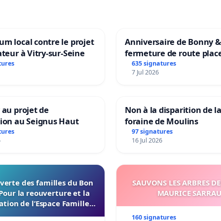
m local contre le projet
Anniversaire de Bonny &
ateur à Vitry-sur-Seine
fermeture de route plac
Maya M
tures
635 signatures
7 Jul 2026
 au projet de
Non à la disparition de la
tion au Seignus Haut
foraine de Moulins
tures
97 signatures
6
16 Jul 2026
verte des familles du Bon
SAUVONS LES ARBRES DE
Pour la reouverture et la
MAURICE SARRA
ation de l’Espace Familles
 Endroit a Tours 37000
160 signatures