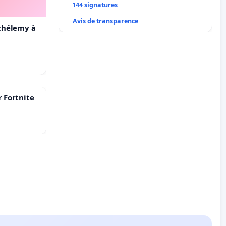
LAMARTINE auprès de Léo N. en
144 signatures
2026/2027
Avis de transparence
rthélemy à
r Fortnite