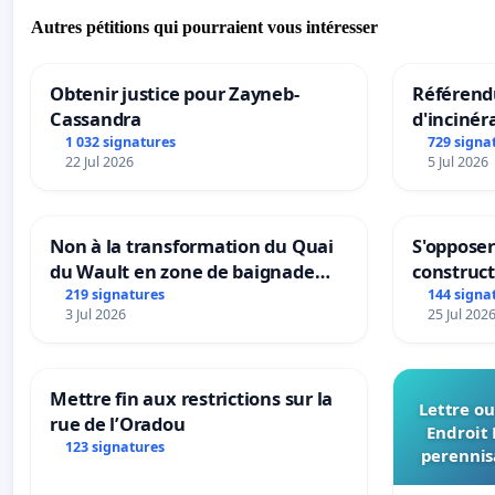
Autres pétitions qui pourraient vous intéresser
Obtenir justice pour Zayneb-
Référendu
Cassandra
d'incinér
1 032 signatures
729 signa
22 Jul 2026
5 Jul 2026
Non à la transformation du Quai
S'opposer
du Wault en zone de baignade
construc
urbaine
219 signatures
144 signa
3 Jul 2026
25 Jul 202
Mettre fin aux restrictions sur la
Lettre ou
rue de l’Oradou
Endroit 
123 signatures
perennis
du Bon