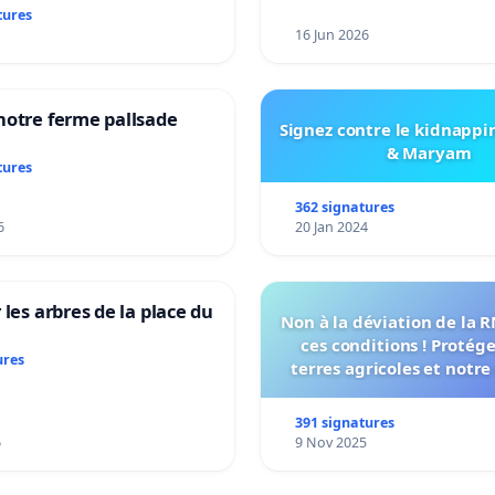
tures
16 Jun 2026
notre ferme pallsade
Signez contre le kidnappi
& Maryam
tures
362 signatures
6
20 Jan 2024
 les arbres de la place du
Non à la déviation de la 
ces conditions ! Protég
ures
terres agricoles et notre
vie !
391 signatures
6
9 Nov 2025