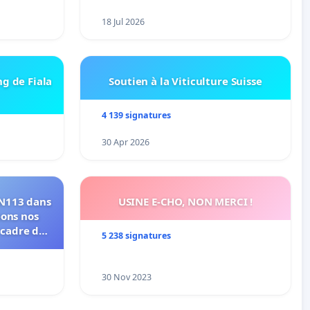
18 Jul 2026
ng de Fiala
Soutien à la Viticulture Suisse
4 139 signatures
30 Apr 2026
RN113 dans
USINE E-CHO, NON MERCI !
eons nos
 cadre de
5 238 signatures
30 Nov 2023