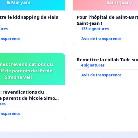
& Maryam
Saint-Jean !
tre le kidnapping de Fiala
Pour l'hôpital de Saint-Ba
Saint-Jean !
ures
135 signatures
ransparence
Avis de transparence
Remettre la collab Tadc su
nes : revendications du
4 signatures
if de parents de l’école
Avis de transparence
Simone Veil
: revendications du
de parents de l’école Simone
res
ransparence