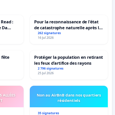
 Read :
Pour la reconnaissance de l'état
e Da
de catastrophe naturelle après la
grêle du 15 juillet 2026 à Aubenas
262 signatures
16 Jul 2026
et ses alentours
 fête
Protéger la population en retirant
les feux d’artifice des rayons
2 796 signatures
25 Jul 2026
S ALLÉES
Non au AirBnB dans nos quartiers
UT
résidentiels
35 signatures