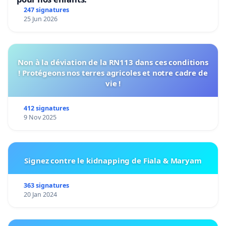
247 signatures
25 Jun 2026
Non à la déviation de la RN113 dans ces conditions
! Protégeons nos terres agricoles et notre cadre de
vie !
412 signatures
9 Nov 2025
Signez contre le kidnapping de Fiala & Maryam
363 signatures
20 Jan 2024