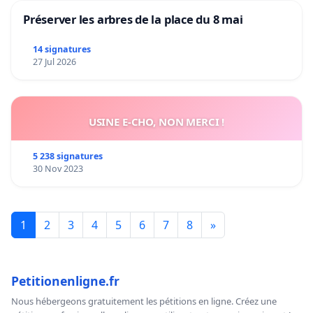
Préserver les arbres de la place du 8 mai
14 signatures
27 Jul 2026
USINE E-CHO, NON MERCI !
5 238 signatures
30 Nov 2023
1
2
3
4
5
6
7
8
»
Petitionenligne.fr
Nous hébergeons gratuitement les pétitions en ligne. Créez une