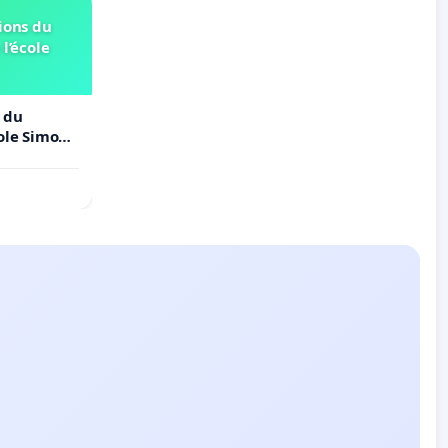
ions du
 l’école
 du
cole Simone