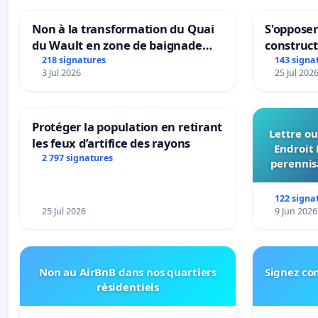
Non à la transformation du Quai
S'opposer
du Wault en zone de baignade
construc
urbaine
218 signatures
143 signa
3 Jul 2026
25 Jul 202
Protéger la population en retirant
Lettre ou
les feux d’artifice des rayons
Endroit 
2 797 signatures
perennis
du Bon
122 signa
25 Jul 2026
9 Jun 2026
Non au AirBnB dans nos quartiers
Signez con
résidentiels