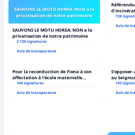
Référendum
SAUVONS LE MOTU HOREA: NON a la
d'incinéra
privatisation de notre patrimoine
726 signat
Avis de t
SAUVONS LE MOTU HOREA: NON a la
privatisation de notre patrimoine
2 136 signatures
Avis de transparence
Pour la reconduction de Fiona à son
S'opposer 
affectation à l'école maternelle
au Seignu
LAMARTINE auprès de Léo N. en
144 signatures
143 signat
2026/2027
Avis de transparence
Avis de t