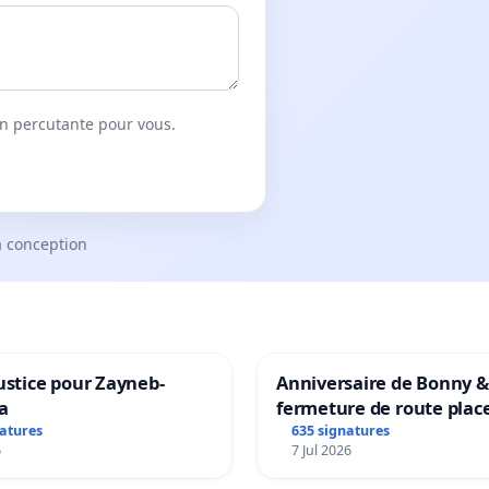
on percutante pour vous.
a conception
ustice pour Zayneb-
Anniversaire de Bonny &
a
fermeture de route plac
Maya M
natures
635 signatures
6
7 Jul 2026