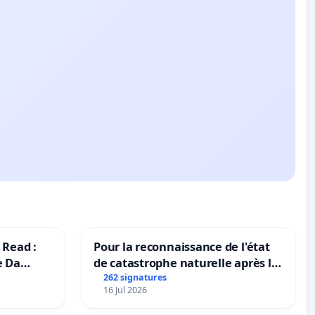
 Read :
Pour la reconnaissance de l'état
e Da
de catastrophe naturelle après la
grêle du 15 juillet 2026 à Aubenas
262 signatures
16 Jul 2026
et ses alentours