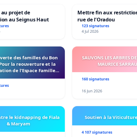
 au projet de
Mettre fin aux restrictio
tion au Seignus Haut
rue de l’Oradou
tures
123 signatures
6
4 Jul 2026
verte des familles du Bon
SAUVONS LES ARBRES DE
Pour la reouverture et la
MAURICE SARRA
ation de l’Espace Familles
 Endroit a Tours 37000
160 signatures
tures
16 Jun 2026
tre le kidnapping de Fiala
Soutien à la Viticultur
& Maryam
4 107 signatures