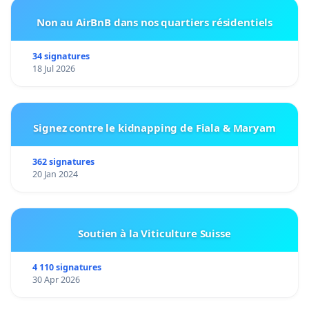
Non au AirBnB dans nos quartiers résidentiels
34 signatures
18 Jul 2026
Signez contre le kidnapping de Fiala & Maryam
362 signatures
20 Jan 2024
Soutien à la Viticulture Suisse
4 110 signatures
30 Apr 2026