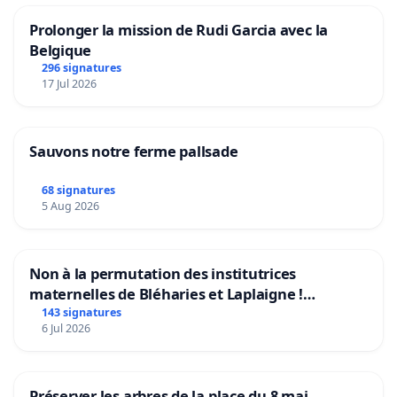
Prolonger la mission de Rudi Garcia avec la
Belgique
296 signatures
17 Jul 2026
Sauvons notre ferme pallsade
68 signatures
5 Aug 2026
Non à la permutation des institutrices
maternelles de Bléharies et Laplaigne !
Préservons la stabilité de nos enfants.
143 signatures
6 Jul 2026
Préserver les arbres de la place du 8 mai