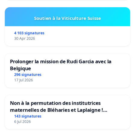
Soutien à la Viticulture Suisse
4 103 signatures
30 Apr 2026
Prolonger la mission de Rudi Garcia avec la
Belgique
296 signatures
17 Jul 2026
Non à la permutation des institutrices
maternelles de Bléharies et Laplaigne !
Préservons la stabilité de nos enfants.
143 signatures
6 Jul 2026