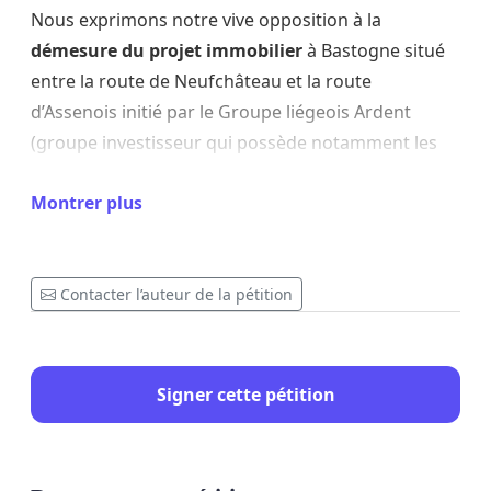
Nous exprimons notre vive opposition à la
démesure du projet immobilier
à Bastogne situé
entre la route de Neufchâteau et la route
d’Assenois initié par le Groupe liégeois Ardent
(groupe investisseur qui possède notamment les
casinos Circus).
Montrer plus
Le projet a pour but la création d’un
hôtel de 83
chambres (avec une tour culminant à 30 mètres)
ainsi que 31 appartements
. Nous croyons
Contacter l’auteur de la pétition
fermement que la démesure de ce projet induit des
conséquences néfastes sur notre qualité de vie à
tous. Nous demandons instamment aux autorités
Signer cette pétition
compétentes de
reconsidérer leur soutien
à ce
projet.
Si ce projet est accepté tel quel, l’avenir de notre