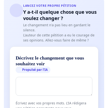
nombreux habitants subissent déjà des
problèmes
LANCEZ VOTRE PROPRE PÉTITION
Y a-t-il quelque chose que vous
d'inondations
. Ces préoccupations doivent être
voulez changer ?
résolues avant tout nouveau développement. De
Le changement n'a pas lieu en gardant le
plus, cette
densification excessive
de logements
silence.
est inappropriée pour une zone de début d'habitat
L'auteur de cette pétition a eu le courage de
dispersé.
ses opinions. Allez-vous faire de même ?
Problèmes de circulation et de sécurité
Décrivez le changement que vous
Les problèmes potentiels de circulation, en
souhaitez voir
particulier du côté de la rue d'Assenois, doivent
Propulsé par l’IA
être revus sérieusement, en tenant compte des
conflits potentiels lors du
croisement de véhicules
entre l'accès au parking et le trafic de la rue.
D’autant plus au vu de la circulation déjà très dense
aux heures de pointe. La
sécurité des nombreux
Écrivez avec vos propres mots. L’IA rédigera
piétons
(notamment les élèves de l’Athénée) est