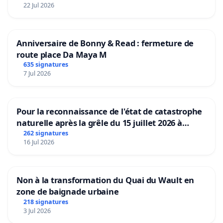
22 Jul 2026
ATTENTION pour valider votre signature, vous
recevrez un email contenant un lien de
confirmation de l’adresse
Anniversaire de Bonny & Read : fermeture de
info@petitionenligne.be
Si vous ne confirmez
route place Da Maya M
pas votre participation, votre signature ne sera
635 signatures
7 Jul 2026
pas prise en compte.
Pour la reconnaissance de l'état de catastrophe
Pour toute information relative à cette pétition,
naturelle après la grêle du 15 juillet 2026 à
Aubenas et ses alentours
n'hésitez pas à nous contacter par email.
262 signatures
16 Jul 2026
Non à la transformation du Quai du Wault en
zone de baignade urbaine
218 signatures
3 Jul 2026