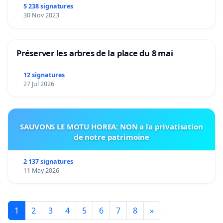
5 238 signatures
30 Nov 2023
Préserver les arbres de la place du 8 mai
12 signatures
27 Jul 2026
SAUVONS LE MOTU HOREA: NON a la privatisation
de notre patrimoine
2 137 signatures
11 May 2026
1
2
3
4
5
6
7
8
»