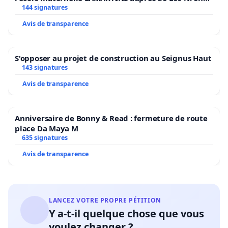
2026/2027
144 signatures
Avis de transparence
S'opposer au projet de construction au Seignus Haut
143 signatures
Avis de transparence
Anniversaire de Bonny & Read : fermeture de route
place Da Maya M
635 signatures
Avis de transparence
LANCEZ VOTRE PROPRE PÉTITION
Y a-t-il quelque chose que vous
voulez changer ?