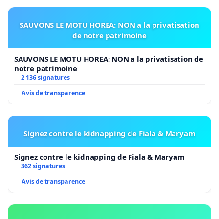
Pour ces raisons, nous demandons au
Ministre
wallon du Territoire, des Infrastructures, de la
SAUVONS LE MOTU HOREA: NON a la privatisation
de notre patrimoine
Mobilité et des Pouvoirs Locaux
,
si celui-ci était
amené, en tant qu’autorité compétente, à prendre
SAUVONS LE MOTU HOREA: NON a la privatisation de
une décision
sur la demande de permis unique
notre patrimoine
2 136 signatures
introduite par
Biogas
Hautrage,
de
ne pas accorder
ce permis.
Avis de transparence
Cette pétition
lui
sera remise
.
Signez contre le kidnapping de Fiala & Maryam
Signez contre le kidnapping de Fiala & Maryam
362 signatures
Avis de transparence