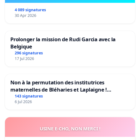
4 089 signatures
30 Apr 2026
Prolonger la mission de Rudi Garcia avec la
Belgique
296 signatures
17 Jul 2026
Non à la permutation des institutrices
maternelles de Bléharies et Laplaigne !
Préservons la stabilité de nos enfants.
143 signatures
6 Jul 2026
USINE E-CHO, NON MERCI !