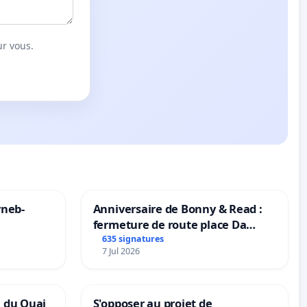
ur vous.
yneb-
Anniversaire de Bonny & Read :
fermeture de route place Da
Maya M
635 signatures
7 Jul 2026
n du Quai
S'opposer au projet de