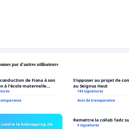
icale.
nsemble des organisations syndicales représentatives
le, je signe cette pétition pour dire NON à ce
nt et à cette suppression de l’étiquetage maternelle
 écoles primaires !
omues par d'autres utilisateurs
econduction de Fiona à son
S'opposer au projet de co
on à l'école maternelle
au Seignus Haut
E auprès de Léo N. en
atures
143 signatures
7
transparence
Avis de transparence
Remettre la collab Tadc su
 contre le kidnapping de
4 signatures