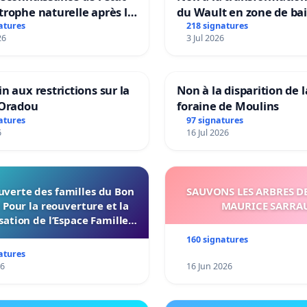
trophe naturelle après la
du Wault en zone de ba
 15 juillet 2026 à Aubenas
urbaine
atures
218 signatures
26
3 Jul 2026
lentours
in aux restrictions sur la
Non à la disparition de l
’Oradou
foraine de Moulins
atures
97 signatures
6
16 Jul 2026
uverte des familles du Bon
SAUVONS LES ARBRES DE
 Pour la reouverture et la
MAURICE SARRA
ation de l’Espace Familles
n Endroit a Tours 37000
160 signatures
atures
26
16 Jun 2026