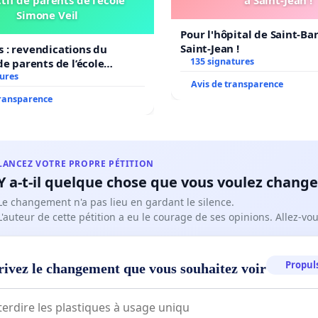
tif de parents de l’école
à Saint-Jean !
Simone Veil
Pour l'hôpital de Saint-B
Saint-Jean !
 : revendications du
135 signatures
de parents de l’école
il
tures
Avis de transparence
transparence
LANCEZ VOTRE PROPRE PÉTITION
Y a-t-il quelque chose que vous voulez change
Le changement n'a pas lieu en gardant le silence.
L'auteur de cette pétition a eu le courage de ses opinions. Allez-v
Propuls
rivez le changement que vous souhaitez voir