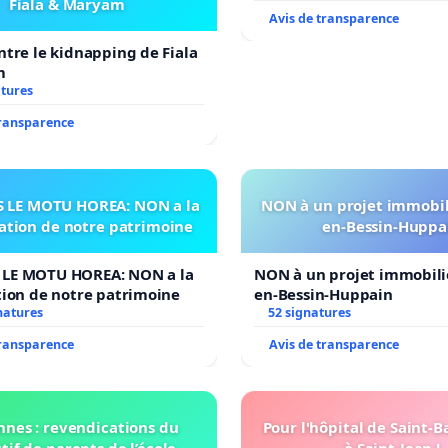
Fiala & Maryam
Avis de transparence
ntre le kidnapping de Fiala
m
atures
transparence
 LE MOTU HOREA: NON a la
NON à un projet immobili
sation de notre patrimoine
en-Bessin-Huppa
LE MOTU HOREA: NON a la
NON à un projet immobilie
tion de notre patrimoine
en-Bessin-Huppain
natures
52 signatures
transparence
Avis de transparence
nnes : revendications du
Pour l'hôpital de Saint-