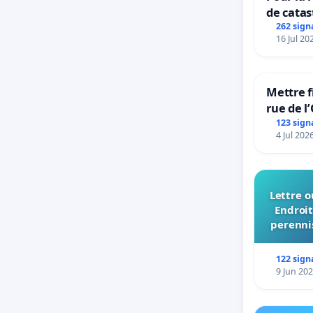
de catas
grêle du
262 sign
16 Jul 20
et ses a
Mettre f
rue de l
123 sign
4 Jul 202
Lettre o
Endroit
perennis
du Bo
122 sign
9 Jun 20