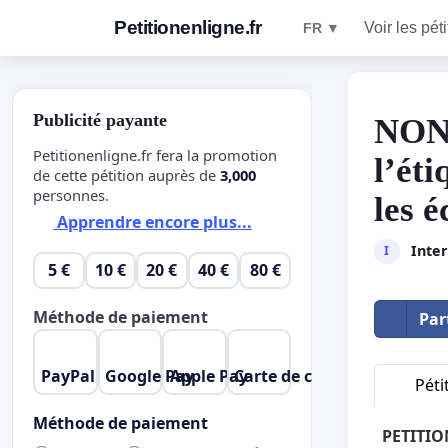
Petitionenligne.fr
Voir les pét
FR ▼
Publicité payante
NON 
Petitionenligne.fr fera la promotion
l’ét
de cette pétition auprès de
3,000
personnes.
les é
Apprendre encore plus...
Inter
I
5 €
10 €
20 €
40 €
80 €
Méthode de paiement
Par
PayPal
Google Pay
Apple Pay
Carte de crédit
Péti
Méthode de paiement
PETITION