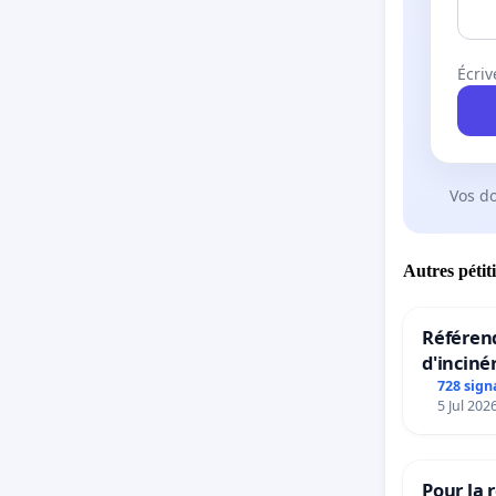
Écriv
Vos d
Autres pétit
Référend
d'inciné
728 sign
5 Jul 202
Pour la 