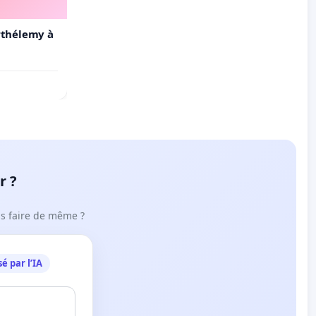
arthélemy à
r ?
ous faire de même ?
é par l’IA