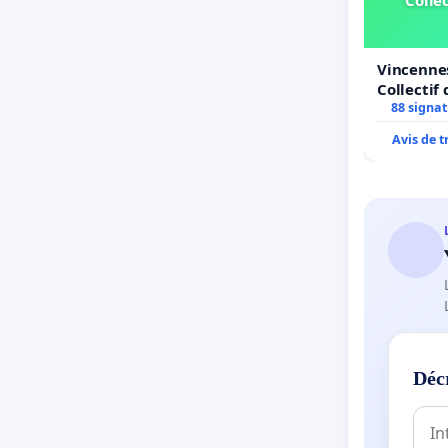
Collec
Vincennes
Collectif 
Simone Ve
88 signa
Avis de 
Déc