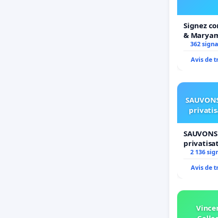
Signez co
& Marya
362 sign
Avis de 
SAUVONS
privati
SAUVONS 
privatisa
2 136 sig
Avis de 
Vince