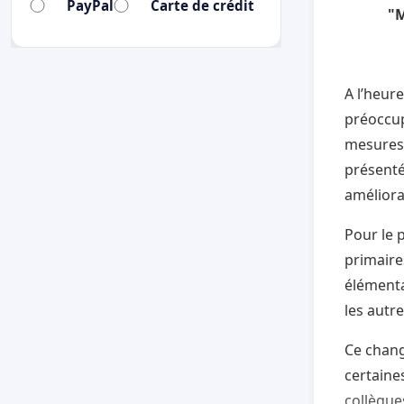
PayPal
Carte de crédit
"M
A l’heur
préoccup
mesures 
présenté
améliorat
Pour le 
primaire
élémenta
les autr
Ce chang
certaine
collègue