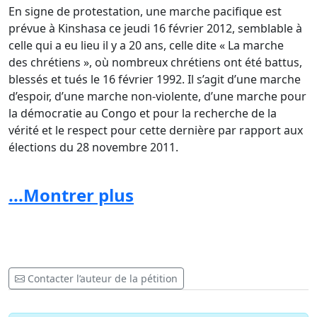
En signe de protestation, une marche pacifique est
prévue à Kinshasa ce jeudi 16 février 2012, semblable à
celle qui a eu lieu il y a 20 ans, celle dite « La marche
des chrétiens », où nombreux chrétiens ont été battus,
blessés et tués le 16 février 1992. Il s’agit d’une marche
d’espoir, d’une marche non-violente, d’une marche pour
la démocratie au Congo et pour la recherche de la
vérité et le respect pour cette dernière par rapport aux
élections du 28 novembre 2011.
20 ans plus tard nous risquons de subir des dégâts 20
...Montrer plus
fois plus graves qu’en 1992, si un réel dialogue politique
et démocratique entre pouvoir et opposition reste
avorté.
La grande famille congolaise se soucie de l’avenir des
familles congolaises qui risque d’être progressivement
Contacter l’auteur de la pétition
détruit.