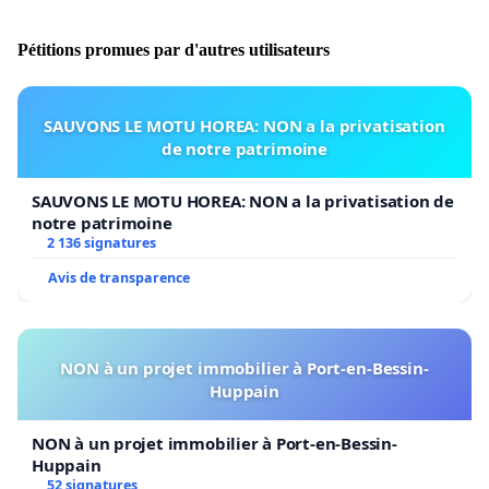
plus hypothéqué.
Pétitions promues par d'autres utilisateurs
www.lifaco-cbg.org
Anvers-Bruxelles, le mercredi 15 février 201
SAUVONS LE MOTU HOREA: NON a la privatisation
de notre patrimoine
SAUVONS LE MOTU HOREA: NON a la privatisation de
notre patrimoine
2 136 signatures
Avis de transparence
NON à un projet immobilier à Port-en-Bessin-
Huppain
NON à un projet immobilier à Port-en-Bessin-
Huppain
52 signatures