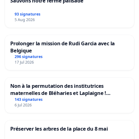
Sauvons notre ferme pallsade
93 signatures
5 Aug 2026
Prolonger la mission de Rudi Garcia avec la
Belgique
296 signatures
17 Jul 2026
Non à la permutation des institutrices
maternelles de Bléharies et Laplaigne !
Préservons la stabilité de nos enfants.
143 signatures
6 Jul 2026
Préserver les arbres de la place du 8 mai