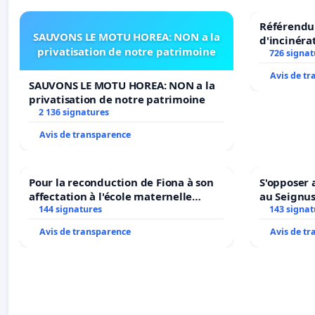
Référendum
SAUVONS LE MOTU HOREA: NON a la
d'incinéra
privatisation de notre patrimoine
726 signat
Avis de t
SAUVONS LE MOTU HOREA: NON a la
privatisation de notre patrimoine
2 136 signatures
Avis de transparence
Pour la reconduction de Fiona à son
S'opposer 
affectation à l'école maternelle
au Seignu
LAMARTINE auprès de Léo N. en
144 signatures
143 signat
2026/2027
Avis de transparence
Avis de t