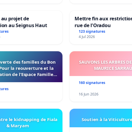
 au projet de
Mettre fin aux restrictio
tion au Seignus Haut
rue de l’Oradou
tures
123 signatures
6
4 Jul 2026
verte des familles du Bon
SAUVONS LES ARBRES DE
Pour la reouverture et la
MAURICE SARRA
ation de l’Espace Familles
 Endroit a Tours 37000
160 signatures
tures
16 Jun 2026
tre le kidnapping de Fiala
Soutien à la Viticultur
& Maryam