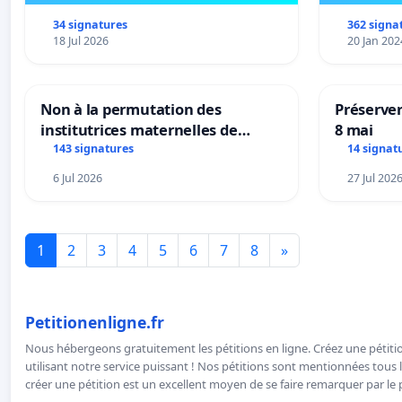
34 signatures
362 signa
18 Jul 2026
20 Jan 202
Non à la permutation des
Préserver
institutrices maternelles de
8 mai
Bléharies et Laplaigne !
143 signatures
14 signat
Préservons la stabilité de nos
6 Jul 2026
27 Jul 202
enfants.
1
2
3
4
5
6
7
8
»
Petitionenligne.fr
Nous hébergeons gratuitement les pétitions en ligne. Créez une pétitio
utilisant notre service puissant ! Nos pétitions sont mentionnées tous l
créer une pétition est un excellent moyen de se faire remarquer par le p