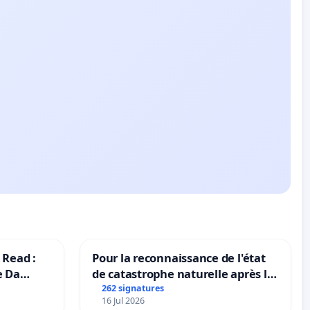
 Read :
Pour la reconnaissance de l'état
e Da
de catastrophe naturelle après la
grêle du 15 juillet 2026 à Aubenas
262 signatures
16 Jul 2026
et ses alentours