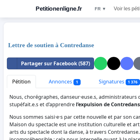
Petitionenligne.fr
Voir les pét
FR ▼
Lettre de soutien à Contredanse
Partager sur Facebook (587)
Pétition
Annonces
Signatures
1
1 376
Nous, chorégraphes, danseur·euse.s, administrateur
stupéfait.e.s et d’apprendre
l’expulsion de
Contredanse
Nous sommes saisi·e·s par cette nouvelle et par son ca
Maison du spectacle est une institution culturelle et art
arts du spectacle dont la danse, à travers Contredanse.
incompréhensible ; cela nous interpelle quant à la place 