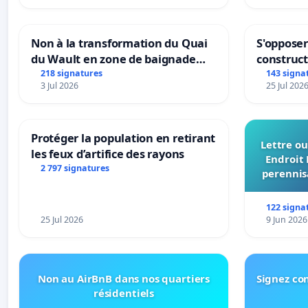
Non à la transformation du Quai
S'opposer
du Wault en zone de baignade
construc
urbaine
218 signatures
143 signa
3 Jul 2026
25 Jul 202
Protéger la population en retirant
Lettre ou
les feux d’artifice des rayons
Endroit 
2 797 signatures
perennis
du Bon
122 signa
25 Jul 2026
9 Jun 2026
Non au AirBnB dans nos quartiers
Signez con
résidentiels