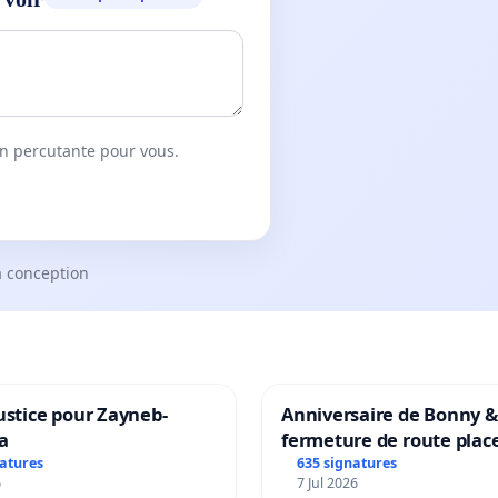
on percutante pour vous.
a conception
ustice pour Zayneb-
Anniversaire de Bonny &
a
fermeture de route plac
Maya M
natures
635 signatures
6
7 Jul 2026