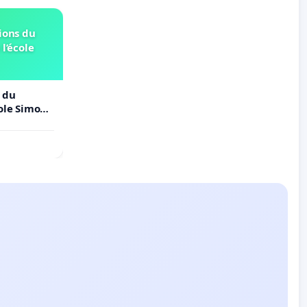
ions du
 l’école
 du
cole Simone