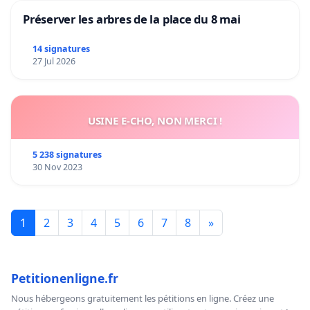
Préserver les arbres de la place du 8 mai
14 signatures
27 Jul 2026
USINE E-CHO, NON MERCI !
5 238 signatures
30 Nov 2023
1
2
3
4
5
6
7
8
»
Petitionenligne.fr
Nous hébergeons gratuitement les pétitions en ligne. Créez une