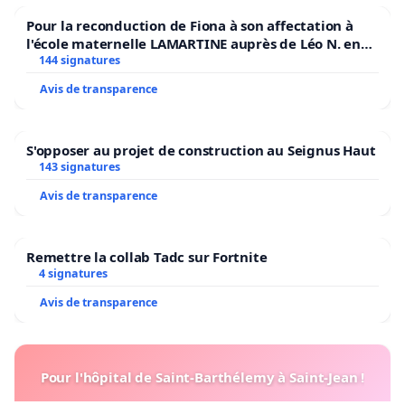
Pour la reconduction de Fiona à son affectation à
l'école maternelle LAMARTINE auprès de Léo N. en
2026/2027
144 signatures
Avis de transparence
S'opposer au projet de construction au Seignus Haut
143 signatures
Avis de transparence
Remettre la collab Tadc sur Fortnite
4 signatures
Avis de transparence
Pour l'hôpital de Saint-Barthélemy à Saint-Jean !