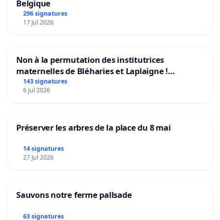
Belgique
296 signatures
17 Jul 2026
Non à la permutation des institutrices
maternelles de Bléharies et Laplaigne !
Préservons la stabilité de nos enfants.
143 signatures
6 Jul 2026
Préserver les arbres de la place du 8 mai
14 signatures
27 Jul 2026
Sauvons notre ferme pallsade
63 signatures