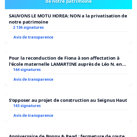
de notre patrimoine
SAUVONS LE MOTU HOREA: NON a la privatisation de
notre patrimoine
2 136 signatures
Avis de transparence
Pour la reconduction de Fiona à son affectation à
l'école maternelle LAMARTINE auprès de Léo N. en
2026/2027
144 signatures
Avis de transparence
S'opposer au projet de construction au Seignus Haut
143 signatures
Avis de transparence
Anniversaire de Bonny & Read : fermeture de route