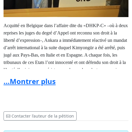
Acquitté en Belgique dans l’affaire dite du «DHKP-C» –où à deux
reprises les juges du degré d’Appel ont reconnu son droit à la
liberté d’expression–, Ankara a immédiatement réactivé un mandat
d’arrêt international à la suite duquel Kimyongür a été arrêté, puis
jugé aux Pays-Bas, en Italie et en Espagne. A chaque fois, les
tribunaux de ces Etats l’ont innocenté et ont défendu son droit à la
liberté d’opinion, car «résister» par la parole «n’est pas un crime».
...Montrer plus
Ces derniers mois, on le sait, les choses n’ont cessé d’empirer.
Prétextant une tentative de renversement du pouvoir, Recep
Erdogan a fait fermer des dizaines de journaux, emprisonner plus
de 50.000 opposants (en ce compris les dirigeants d’
Amnesty
International
Turquie), et licencier des milliers de fonctionnaires.
Contacter l’auteur de la pétition
C’est
dans ce contexte qu’une nouvelle campagne est menée par le
gouvernement turc pour «terroriser» ceux qui, à l’étranger,