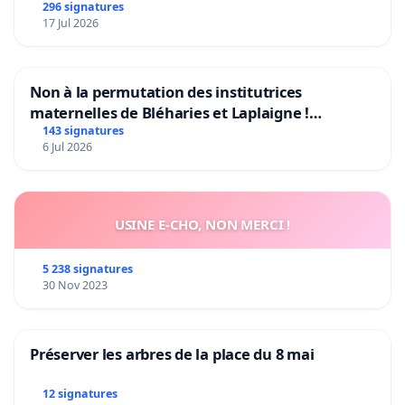
296 signatures
17 Jul 2026
Non à la permutation des institutrices
maternelles de Bléharies et Laplaigne !
Préservons la stabilité de nos enfants.
143 signatures
6 Jul 2026
USINE E-CHO, NON MERCI !
5 238 signatures
30 Nov 2023
Préserver les arbres de la place du 8 mai
12 signatures