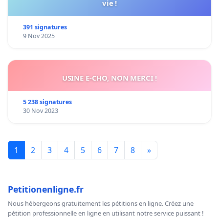
vie !
391 signatures
9 Nov 2025
USINE E-CHO, NON MERCI !
5 238 signatures
30 Nov 2023
1
2
3
4
5
6
7
8
»
Petitionenligne.fr
Nous hébergeons gratuitement les pétitions en ligne. Créez une
pétition professionnelle en ligne en utilisant notre service puissant !