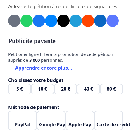
coopération, le partage des connaissances et des
Aidez cette pétition à recueillir plus de signatures.
technologies, et l'allocation de capitaux colossaux
indispensables à la réalisation d'actions climatiques
significatives et durables.
Publicité payante
Par cette pétition, nous exhortons les dirigeants
mondiaux et les institutions internationales à
Petitionenligne.fr fera la promotion de cette pétition
reconnaître la paix comme un élément essentiel
auprès de
3,000
personnes.
dans la lutte contre le réchauffement climatique et
Apprendre encore plus...
à prendre des mesures immédiates pour favoriser
Choisissez votre budget
un climat de coopération internationale. Votre
5 €
10 €
20 €
40 €
80 €
signature ci-dessous signifie votre soutien à cet
appel urgent pour la paix, afin de sauvegarder
notre planète pour les générations actuelles et
Méthode de paiement
futures. Merci de votre soutien à cette cause vitale.
PayPal
Google Pay
Apple Pay
Carte de crédit