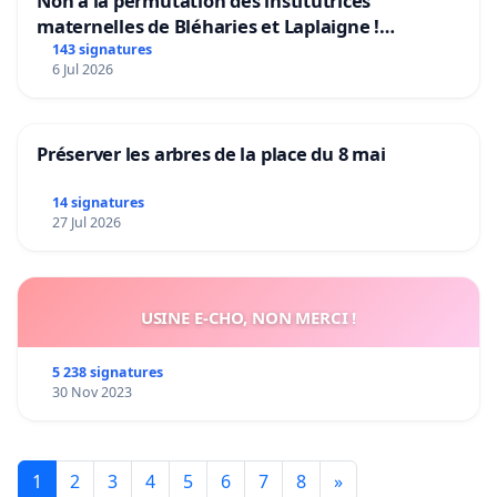
Non à la permutation des institutrices
maternelles de Bléharies et Laplaigne !
Préservons la stabilité de nos enfants.
143 signatures
6 Jul 2026
Préserver les arbres de la place du 8 mai
14 signatures
27 Jul 2026
USINE E-CHO, NON MERCI !
5 238 signatures
30 Nov 2023
1
2
3
4
5
6
7
8
»