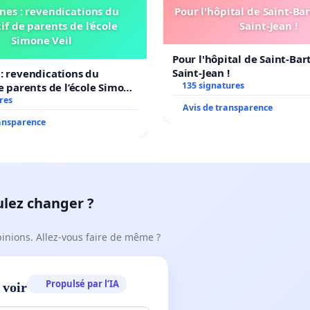
nes : revendications du
Pour l'hôpital de Saint-B
if de parents de l’école
Saint-Jean !
Simone Veil
Pour l'hôpital de Saint-Ba
Saint-Jean !
: revendications du
135 signatures
de parents de l’école Simone
res
Avis de transparence
ransparence
ulez changer ?
pinions. Allez-vous faire de même ?
Propulsé par l’IA
 voir