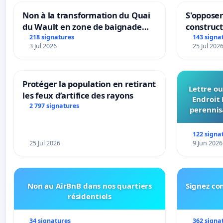
Non à la transformation du Quai
S'opposer
du Wault en zone de baignade
construc
urbaine
218 signatures
143 signa
3 Jul 2026
25 Jul 202
Protéger la population en retirant
Lettre ou
les feux d’artifice des rayons
Endroit 
2 797 signatures
perennis
du Bon
122 signa
25 Jul 2026
9 Jun 2026
Non au AirBnB dans nos quartiers
Signez con
résidentiels
34 signatures
362 signa