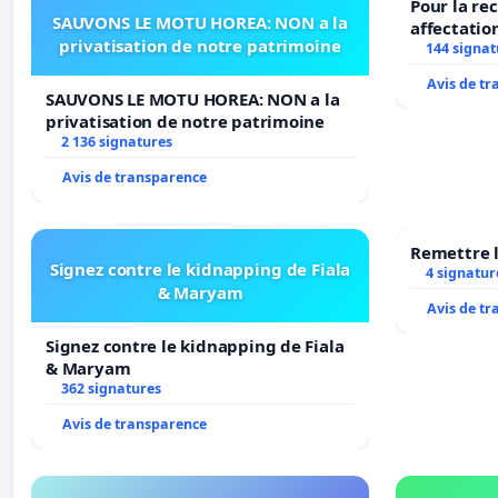
Pour la re
SAUVONS LE MOTU HOREA: NON a la
affectatio
privatisation de notre patrimoine
LAMARTINE
144 signat
2026/2027
Avis de t
SAUVONS LE MOTU HOREA: NON a la
privatisation de notre patrimoine
2 136 signatures
Avis de transparence
Remettre l
Signez contre le kidnapping de Fiala
4 signatur
& Maryam
Avis de t
Signez contre le kidnapping de Fiala
& Maryam
362 signatures
Avis de transparence