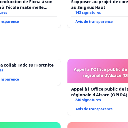
conduction de Fiona à son
S'opposer au projet de con
n à l'école maternelle
au Seignus Haut
 auprès de Léo N. en
ures
143 signatures
ransparence
Avis de transparence
a collab Tadc sur Fortnite
Appel à l'Office public de
es
régionale d'Alsace (
ransparence
Appel à l'Office public de 
régionale d'Alsace (OPLRA)
240 signatures
Avis de transparence