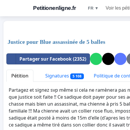
Petitionenligne.fr
Voir les pét
FR ▼
Justice pour Blue assassinée de 5 balles
Partager sur Facebook (2352)
Pétition
Signatures
Politique de conf
5 108
Partagez et signez svp même si cela ne ramènera pas n
que justice soit faite !! Ce sadique doit payer pour ses ac
chasse mais bien un assassinat, ma chienne à pris 5 ba
familiale !!! Ma chienne avait un collier rose fluo, imp
sadique était posté à moins de 15m d'elle (d'apres les tr
ce sadique a même tiré dans son collier donc il savait tr