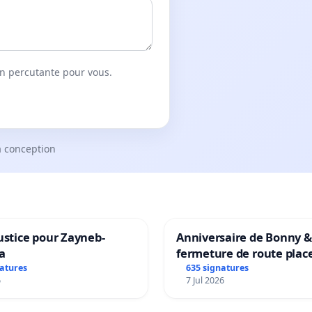
on percutante pour vous.
a conception
ustice pour Zayneb-
Anniversaire de Bonny &
a
fermeture de route plac
Maya M
natures
635 signatures
6
7 Jul 2026