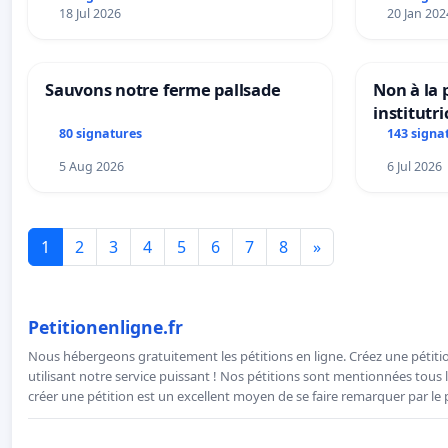
18 Jul 2026
20 Jan 202
Sauvons notre ferme pallsade
Non à la
institutr
Bléharies
80 signatures
143 signa
Préservon
5 Aug 2026
6 Jul 2026
enfants.
1
2
3
4
5
6
7
8
»
Petitionenligne.fr
Nous hébergeons gratuitement les pétitions en ligne. Créez une pétitio
utilisant notre service puissant ! Nos pétitions sont mentionnées tous l
créer une pétition est un excellent moyen de se faire remarquer par le p