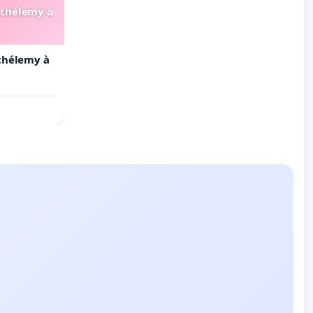
arthélemy à
rthélemy à