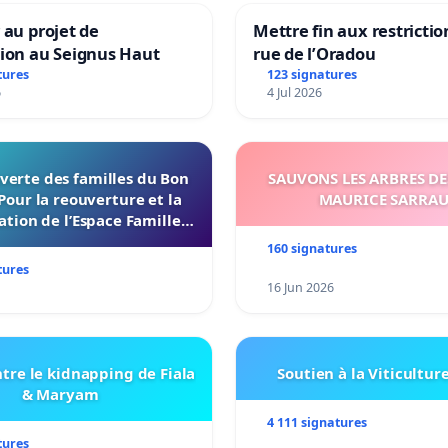
 au projet de
Mettre fin aux restrictio
tion au Seignus Haut
rue de l’Oradou
tures
123 signatures
6
4 Jul 2026
verte des familles du Bon
SAUVONS LES ARBRES DE
Pour la reouverture et la
MAURICE SARRA
ation de l’Espace Familles
 Endroit a Tours 37000
160 signatures
tures
16 Jun 2026
tre le kidnapping de Fiala
Soutien à la Viticultur
& Maryam
4 111 signatures
tures