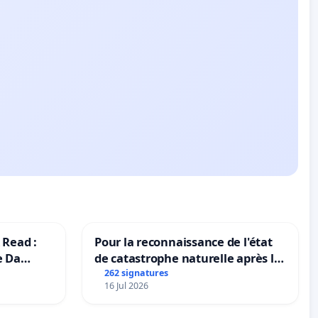
 Read :
Pour la reconnaissance de l'état
e Da
de catastrophe naturelle après la
grêle du 15 juillet 2026 à Aubenas
262 signatures
16 Jul 2026
et ses alentours