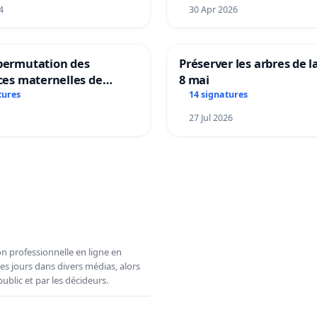
4
30 Apr 2026
 permutation des
Préserver les arbres de l
ices maternelles de
8 mai
 et Laplaigne !
tures
14 signatures
s la stabilité de nos
27 Jul 2026
n professionnelle en ligne en
es jours dans divers médias, alors
ublic et par les décideurs.