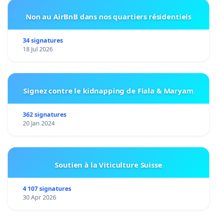
Non au AirBnB dans nos quartiers résidentiels
34 signatures
18 Jul 2026
Signez contre le kidnapping de Fiala & Maryam
362 signatures
20 Jan 2024
Soutien à la Viticulture Suisse
4 107 signatures
30 Apr 2026