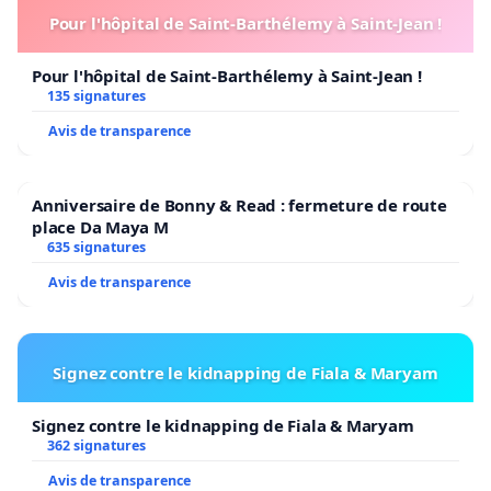
Eric, député
Thielen Pierre, maire de Gresswiller
Pour l'hôpital de Saint-Barthélemy à Saint-Jean !
Thierry Delobel, président de la FLAREP
Troendlé
Catherine, sénatrice
Troestler Etienne, directeur du
Pour l'hôpital de Saint-Barthélemy à Saint-Jean !
FEC
Ueberschlag André, maire de Knoeringue
Vogel
135 signatures
Justin, conseiller régional, président de l’OLCA
Avis de transparence
Vonfelt Emilie, vice-présidente de l’ICA Weiss François,
docteur en linguistique
Werner Patrice, maire de
Munwiller
Westermann Charles, proviseur honoraire.
Anniversaire de Bonny & Read : fermeture de route
place Da Maya M
Zeter Jean-Daniel, vice-président honoraire du conseil
635 signatures
général du Bas-Rhin
Zimmermann Alain, maire de
Weislingen
Avis de transparence
Signez contre le kidnapping de Fiala & Maryam
[1]
Définition de la langue régionale retenue par la
Signez contre le kidnapping de Fiala & Maryam
Convention cadre portant sur la politique
362 signatures
plurilingue 2015/2030
(document signé par le
Avis de transparence