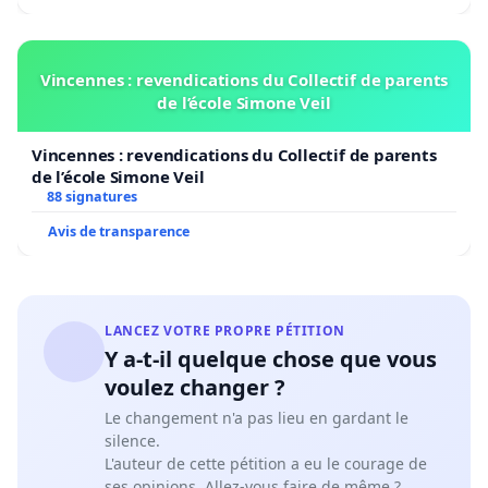
Ministère de l’Education nationale, la Préfecture
d’Alsace, le Conseil régional d’Alsace, les conseils
généraux du Haut-Rhin et du Bas-Rhin) :
« La langue
régionale d’Alsace, dans la convention cadre portant sur la
Vincennes : revendications du Collectif de parents
de l’école Simone Veil
politique régionale plurilingue 2015-2030 (délibération
n°CG/2015/7), se définit comme « langue allemande dans
Vincennes : revendications du Collectif de parents
sa forme standard et dans ses variantes dialectales
de l’école Simone Veil
(alémanique et francique). Cette définition n’exclut pas la
88 signatures
reconnaissance parallèle du welche, du yiddish et du
Avis de transparence
manouche utilisés dans la région en tant qu’expression de sa
richesse culturelle et historique. »
LANCEZ VOTRE PROPRE PÉTITION
Y a-t-il quelque chose que vous
voulez changer ?
Le changement n'a pas lieu en gardant le
silence.
L'auteur de cette pétition a eu le courage de
ses opinions. Allez-vous faire de même ?