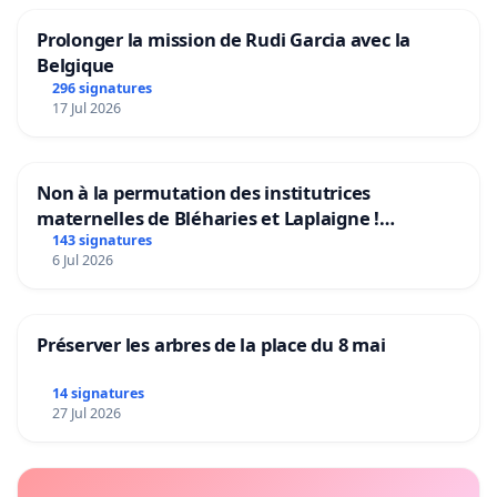
Prolonger la mission de Rudi Garcia avec la
Belgique
296 signatures
17 Jul 2026
Non à la permutation des institutrices
maternelles de Bléharies et Laplaigne !
Préservons la stabilité de nos enfants.
143 signatures
6 Jul 2026
Préserver les arbres de la place du 8 mai
14 signatures
27 Jul 2026