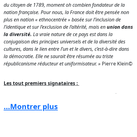
du citoyen de 1789, moment oh combien fondateur de la
nation française. Pour nous, la France doit être pensée non
plus en nation « ethnocentrée » basée sur l’inclusion de
l’identique et sur l’exclusion de l’altérité, mais en
union dans
la diversité.
La vraie nature de ce pays est dans la
conjugaison des principes universels et de la diversité des
cultures, dans le lien entre l’un et le divers, c’est-à-dire dans
la démocratie. Elle ne saurait être résumée au triste
républicanisme réducteur et uniformisateur. »
Pierre Klein©
Les tout premiers signataires :
Atzenhoffer Alphonse, maire de Dieffenbach-lès-
Woerth
Atzenhoffer Jean-Philippe, docteur en
...Montrer plus
économie Baumann René, professeur honoraire de la
Faculté de Médecine de Strasbourg Beyer Antoine,
professeur des Universités
Biehler Jean, maire
d'Oberhaslach
Bischoff Jean-Claude, maire de