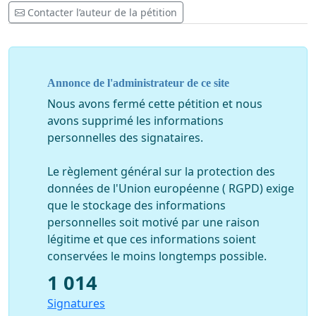
Traubach-le-Bas
Blessig Emile, député honoraire
Contacter l’auteur de la pétition
Boeckler Mathieu, adjoint au maire de Lautenbach-
zell / Sengern.
Bonnet Fabien, maire d’Andlau
Bourhis Stéphane, Fondateur de Touche Pas à l’Alsace
Brender Claude, maire de Fessenheim
Calderoli-Lotz
Annonce de l'administrateur de ce site
Martine, conseillère régionale
Cattin Jacques, député
Nous avons fermé cette pétition et nous
Danesi René, sénateur
Daniel BASTIAN Daniel, maire
avons supprimé les informations
de Dossebheim sur Zinsel
Dany KARCHER, maire de
personnelles des signataires.
Kolbsheim
Denise Buhl, conseillère régionale,
maire
de Metzeral
Fabian Antoine, syndicaliste, maire
Le règlement général sur la protection des
honoraire de Roderen, militant associatif pour une
données de l'Union européenne ( RGPD) exige
démocratie participative
Florence Bernard, maire de
que le stockage des informations
Hohrod
Foessel Cyril, monde associatif
Freudenberger
personnelles soit motivé par une raison
Jean-Marie, maire de Wittersdorf
Freudenreich
légitime et que ces informations soient
Bernard, Fritsch Frédéric, dirigeant d’entreprise
conservées le moins longtemps possible.
Froehlicher Claude, président d’Eltern Alsace
Furst
Laurent, député
Goetschy Bernard,
Goetz Madeleine,
1 014
maire de Tagsdorf
Gottri Rémy, maire de Berstheim
Signatures
Goulet Vincent, coordinateur de l'association Grenz'up,