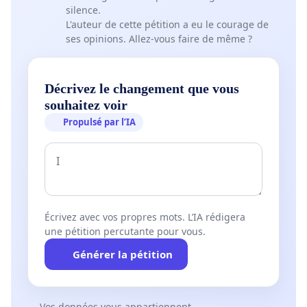
pour établir un plan de cohabitation entre les
silence.
travaux de l'usine et les usagers du parcours OU
L'auteur de cette pétition a eu le courage de
ses opinions. Allez-vous faire de même ?
une relocalisation d'envergure au démantelage du
parcours.
Décrivez le changement que vous
Aidez-nous à sauver le PIC ! ♥
souhaitez voir
Propulsé par l’IA
Écrivez avec vos propres mots. L’IA rédigera
une pétition percutante pour vous.
Générer la pétition
Vos données vous appartiennent