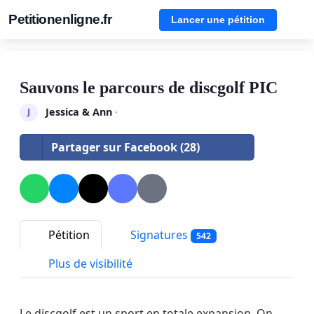
Petitionenligne.fr
Lancer une pétition
Sauvons le parcours de discgolf PIC
Jessica & Ann
·
J
Partager sur Facebook (28)
Pétition
Signatures
542
Plus de visibilité
Le discgolf est un sport en totale expansion. On