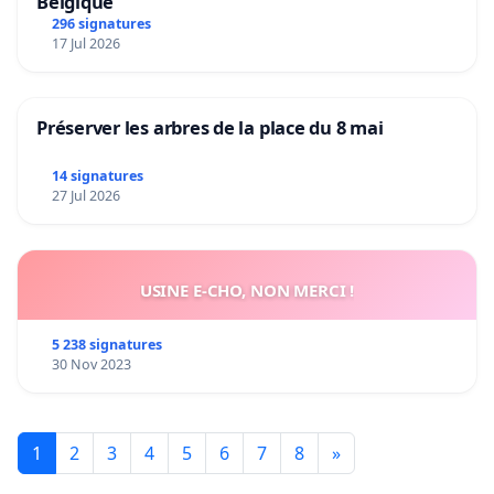
Belgique
296 signatures
17 Jul 2026
Préserver les arbres de la place du 8 mai
14 signatures
27 Jul 2026
USINE E-CHO, NON MERCI !
5 238 signatures
30 Nov 2023
1
2
3
4
5
6
7
8
»