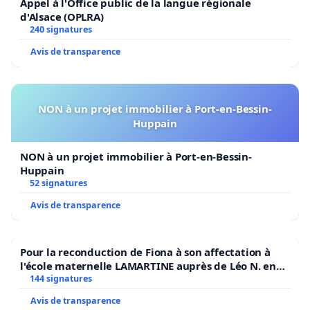
Appel à l'Office public de la langue régionale
un endroit sécuritaire pour réaliser leurs activités
d'Alsace (OPLRA)
d’initiation. Citons à cet effet l’exemple du Collège
240 signatures
Français de Longueuil, qui se rend régulièrement
Avis de transparence
au PIC.
Pourquoi devons-nous agir rapidement?
NON à un projet immobilier à Port-en-Bessin-
Huppain
La situation est urgente. Comme mentionné
précédemment, l’ouverture du PIC a
NON à un projet immobilier à Port-en-Bessin-
donné naissance à un mouvement important de
Huppain
52 signatures
croissance pour le disc golf au Québec. En fait,
Avis de transparence
le PIC est encore aujourd’hui le parcours le plus
fréquenté de toute la province. On y compte des
centaines de joueurs de tous âges chaque semaine.
Pour la reconduction de Fiona à son affectation à
Au mois de mai 2023 seulement, 890 parties ont été
l'école maternelle LAMARTINE auprès de Léo N. en
2026/2027
144 signatures
enregistrées sur l'application UDisc
Avis de transparence