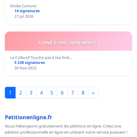
Emilie Comont
14 signatures
27 Jul 2026
USINE E-CHO, NON MERCI !
Le Collectif Touche pas à ma forê…
5 238 signatures
30 Nov 2023
1
2
3
4
5
6
7
8
»
Petitionenligne.fr
Nous hébergeons gratuitement les pétitions en ligne. Créez une
pétition professionnelle en ligne en utilisant notre service puissant !