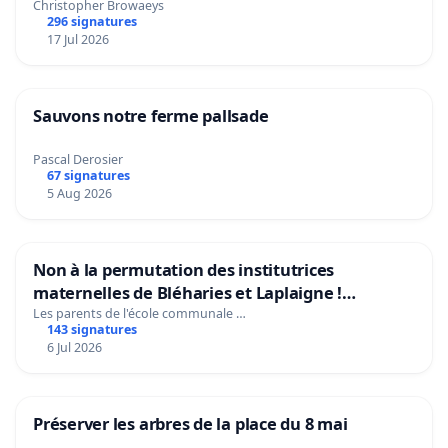
Christopher Browaeys
296 signatures
17 Jul 2026
Sauvons notre ferme pallsade
Pascal Derosier
67 signatures
5 Aug 2026
Non à la permutation des institutrices
maternelles de Bléharies et Laplaigne !
Préservons la stabilité de nos enfants.
Les parents de l'école communale …
143 signatures
6 Jul 2026
Préserver les arbres de la place du 8 mai