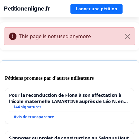
Petitionenligne.fr
Lancer une pétition
This page is not used anymore
Pétitions promues par d'autres utilisateurs
Pour la reconduction de Fiona à son affectation à
l'école maternelle LAMARTINE auprès de Léo N. en
2026/2027
144 signatures
Avis de transparence
S'opposer au projet de construction au Seignus Haut