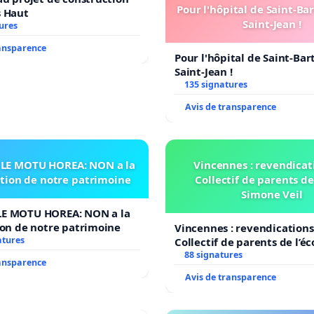
Pour l'hôpital de Saint-B
s Haut
Saint-Jean !
ures
ransparence
Pour l'hôpital de Saint-Ba
Saint-Jean !
135 signatures
Avis de transparence
LE MOTU HOREA: NON a la
Vincennes : revendicat
ation de notre patrimoine
Collectif de parents de
Simone Veil
E MOTU HOREA: NON a la
ion de notre patrimoine
Vincennes : revendications
atures
Collectif de parents de l’é
Veil
88 signatures
ransparence
Avis de transparence