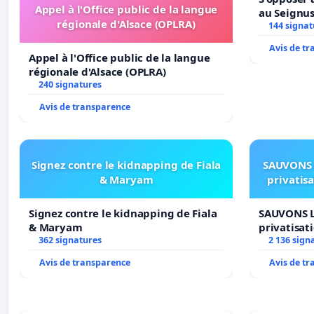
Appel à l'Office public de la langue
au Seignu
régionale d'Alsace (OPLRA)
144 signat
Avis de t
Appel à l'Office public de la langue
régionale d'Alsace (OPLRA)
240 signatures
Avis de transparence
Signez contre le kidnapping de Fiala
SAUVONS 
& Maryam
privatis
Signez contre le kidnapping de Fiala
SAUVONS L
& Maryam
privatisat
362 signatures
2 136 sign
Avis de transparence
Avis de t