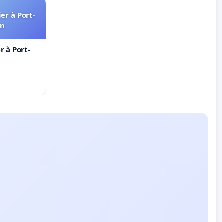
er à Port-
in
 à Port-