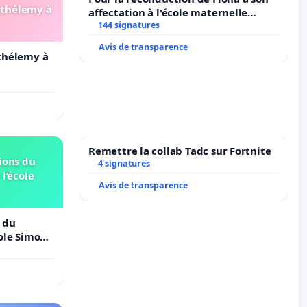
arthélemy à
affectation à l'école maternelle
LAMARTINE auprès de Léo N. en
144 signatures
2026/2027
Avis de transparence
rthélemy à
Remettre la collab Tadc sur Fortnite
ions du
4 signatures
 l’école
Avis de transparence
 du
cole Simone