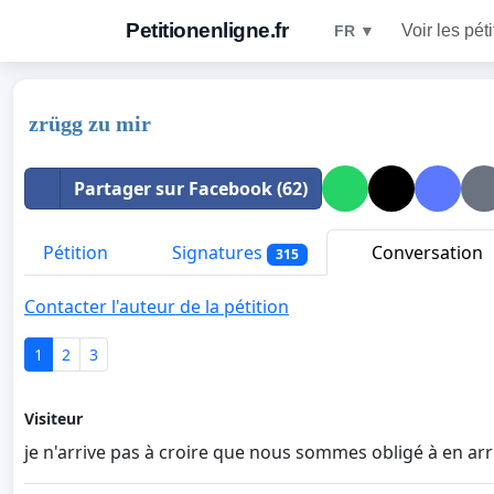
Petitionenligne.fr
Voir les pét
FR ▼
zrügg zu mir
Partager sur Facebook (62)
Pétition
Signatures
Conversation
315
Contacter l'auteur de la pétition
1
2
3
Visiteur
je n'arrive pas à croire que nous sommes obligé à en arri