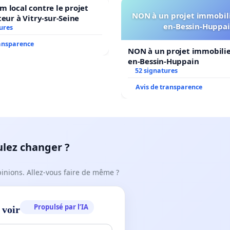
 local contre le projet
NON à un projet immobili
teur à Vitry-sur-Seine
en-Bessin-Huppa
ures
ransparence
NON à un projet immobilier
en-Bessin-Huppain
52 signatures
Avis de transparence
ulez changer ?
pinions. Allez-vous faire de même ?
Propulsé par l’IA
 voir