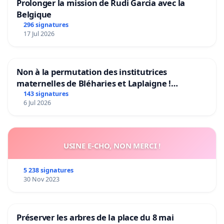
Prolonger la mission de Rudi Garcia avec la
Belgique
296 signatures
17 Jul 2026
Non à la permutation des institutrices
maternelles de Bléharies et Laplaigne !
Préservons la stabilité de nos enfants.
143 signatures
6 Jul 2026
USINE E-CHO, NON MERCI !
5 238 signatures
30 Nov 2023
Préserver les arbres de la place du 8 mai