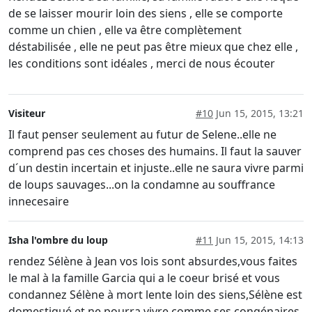
de se laisser mourir loin des siens , elle se comporte
comme un chien , elle va être complètement
déstabilisée , elle ne peut pas être mieux que chez elle ,
les conditions sont idéales , merci de nous écouter
Visiteur
#10
Jun 15, 2015, 13:21
Il faut penser seulement au futur de Selene..elle ne
comprend pas ces choses des humains. Il faut la sauver
d´un destin incertain et injuste..elle ne saura vivre parmi
de loups sauvages...on la condamne au souffrance
innecesaire
Isha l'ombre du loup
#11
Jun 15, 2015, 14:13
rendez Sélène à Jean vos lois sont absurdes,vous faites
le mal à la famille Garcia qui a le coeur brisé et vous
condannez Sélène à mort lente loin des siens,Sélène est
domestiqué et ne pourra vivre comme ses congénaires