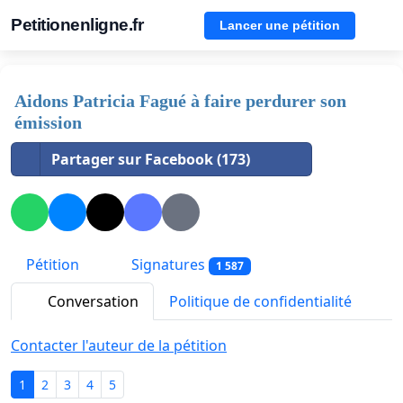
Petitionenligne.fr
Lancer une pétition
Aidons Patricia Fagué à faire perdurer son
émission
Partager sur Facebook (173)
Pétition
Signatures
1 587
Conversation
Politique de confidentialité
Contacter l'auteur de la pétition
1
2
3
4
5