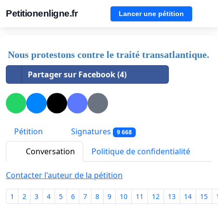
Petitionenligne.fr
Lancer une pétition
Nous protestons contre le traité transatlantique.
Partager sur Facebook (4)
Pétition
Signatures
9 668
Conversation
Politique de confidentialité
Contacter l'auteur de la pétition
1
2
3
4
5
6
7
8
9
10
11
12
13
14
15