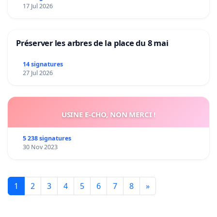
17 Jul 2026
Préserver les arbres de la place du 8 mai
14 signatures
27 Jul 2026
USINE E-CHO, NON MERCI !
5 238 signatures
30 Nov 2023
1
2
3
4
5
6
7
8
»