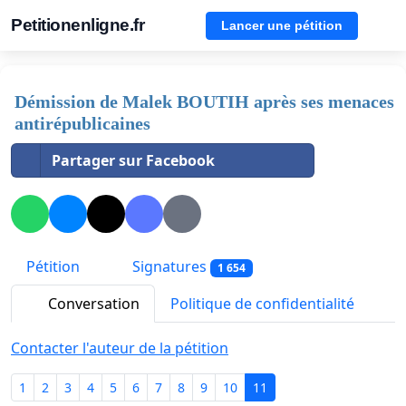
Petitionenligne.fr
Lancer une pétition
Démission de Malek BOUTIH après ses menaces
antirépublicaines
Partager sur Facebook
Pétition
Signatures
1 654
Conversation
Politique de confidentialité
Contacter l'auteur de la pétition
1
2
3
4
5
6
7
8
9
10
11