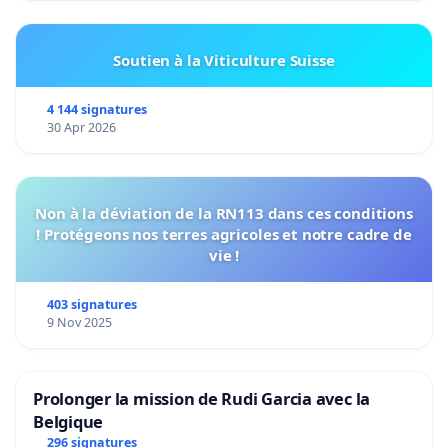
Soutien à la Viticulture Suisse
4 144 signatures
30 Apr 2026
Non à la déviation de la RN113 dans ces conditions
! Protégeons nos terres agricoles et notre cadre de
vie !
403 signatures
9 Nov 2025
Prolonger la mission de Rudi Garcia avec la
Belgique
296 signatures