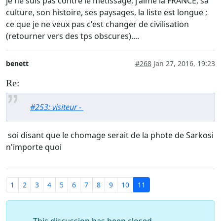
je ne suis pas contre le métissage, j'aime la FRANCE, sa
culture, son histoire, ses paysages, la liste est longue ;
ce que je ne veux pas c'est changer de civilisation
(retourner vers des tps obscures)....
benett
#268
Jan 27, 2016, 19:23
Re:
#253: visiteur -
soi disant que le chomage serait de la phote de Sarkosi
n'importe quoi
1
2
3
4
5
6
7
8
9
10
11
This discussion has been closed.