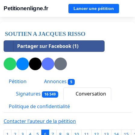
Petitionenligne.fr
Lancer une pétition
SOUTIEN A JACQUES RISSO
Partager sur Facebook (1)
Pétition
Annonces
5
Signatures
Conversation
16 549
Politique de confidentialité
Contacter l'auteur de la pétition
1
2
3
4
5
6
7
8
9
10
11
12
13
14
15