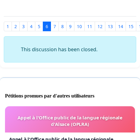
1
2
3
4
5
6
7
8
9
10
11
12
13
14
15
This discussion has been closed.
Pétitions promues par d'autres utilisateurs
Appel à l'Office public de la langue régionale
d'Alsace (OPLRA)
Appel à l'Office public de la langue régionale