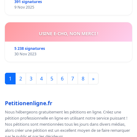
391 signatures
9 Nov 2025
USINE E-CHO, NON MERCI !
5 238 signatures
30 Nov 2023
1
2
3
4
5
6
7
8
»
Petitionenligne.fr
Nous hébergeons gratuitement les pétitions en ligne. Créez une
pétition professionnelle en ligne en utilisant notre service puissant !
Nos pétitions sont mentionnées tous les jours dans divers médias,
alors créer une pétition est un excellent moyen de se faire remarquer
par le public et par les décideurs.