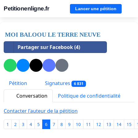
Petitionenligne.fr
Lancer une pétition
MOI BALOOU LE TERRE NEUVE
Partager sur Facebook (4)
Pétition
Signatures
6 831
Conversation
Politique de confidentialité
Contacter l'auteur de la pétition
1
2
3
4
5
6
7
8
9
10
11
12
13
14
15