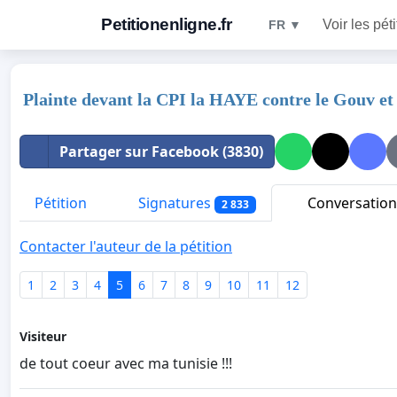
Petitionenligne.fr
Voir les pét
FR ▼
Plainte devant la CPI la HAYE contre le Gouv et
Partager sur Facebook (3830)
Pétition
Signatures
Conversation
2 833
Contacter l'auteur de la pétition
1
2
3
4
5
6
7
8
9
10
11
12
Visiteur
de tout coeur avec ma tunisie !!!