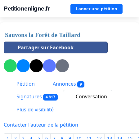
Petitionenligne.fr
Lancer une pétition
Sauvons la Forêt de Taillard
Partager sur Facebook
Pétition
Annonces
9
Signatures
Conversation
4 817
Plus de visibilité
Contacter l'auteur de la pétition
1
2
3
4
5
6
7
8
9
10
11
12
13
14
15