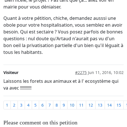
Bien ficelé, le projet ? Pas tant que ça... allez voir en
mairie pour vous déniaiser.
Quant à votre pétition, chiche, demandez ausssi une
obole pour votre hospitalisation, vous semblez en avoir
besoin. Qui est sectaire ? Vous posez parfois de bonnes
questions : nul doute qu'Artaud n'aurait pas vu d'un
bon oeil la privatisation partielle d'un bien qu'il léguait à
tous les habitants.
Visiteur
#2275
Jun 11, 2016, 10:02
Laissons les forets aux animaux et à l' ecosystème qui
va avec !!!!!!!!!!
1
2
3
4
5
6
7
8
9
10
11
12
13
14
15
Please comment on this petition