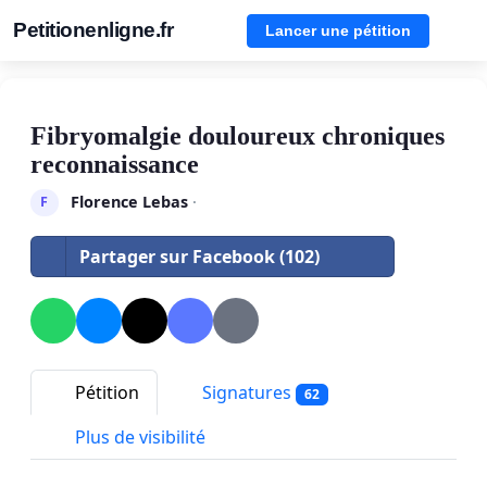
Petitionenligne.fr
Lancer une pétition
Fibryomalgie douloureux chroniques
reconnaissance
Florence Lebas
·
F
Partager sur Facebook (102)
Pétition
Signatures
62
Plus de visibilité