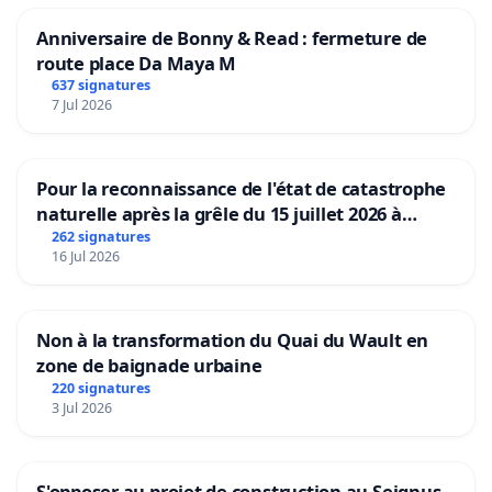
Anniversaire de Bonny & Read : fermeture de
route place Da Maya M
637 signatures
7 Jul 2026
Pour la reconnaissance de l'état de catastrophe
naturelle après la grêle du 15 juillet 2026 à
Aubenas et ses alentours
262 signatures
16 Jul 2026
Non à la transformation du Quai du Wault en
zone de baignade urbaine
220 signatures
3 Jul 2026
S'opposer au projet de construction au Seignus