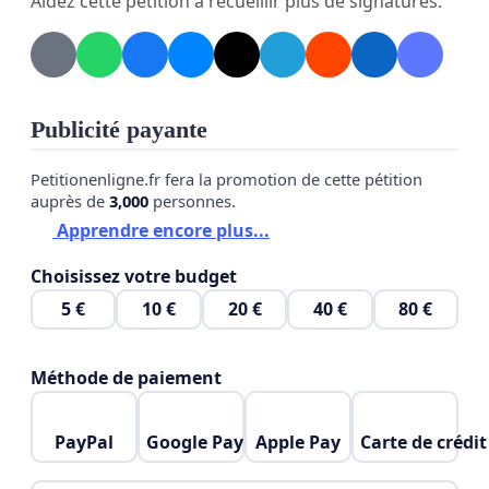
Aidez cette pétition à recueillir plus de signatures.
et qu elle n aura pas fait tout ce chemin pour
rien.....
Monsieur le Ministre Olivier Veran Monsieur le
président Emmanuel Macron nous comptons sur
Publicité payante
votre diligence pour notre combat quotidien
Petitionenligne.fr fera la promotion de cette pétition
Pour certains ce sont des vies qui ont exploser
auprès de
3,000
personnes.
dans tous les domaines........
Apprendre encore plus...
En esperant vivement une fin heureuse a notre
Choisissez votre budget
parcours de combattant_es.
5 €
10 €
20 €
40 €
80 €
Recevez de nous tous les douloureux chroniques,
Méthode de paiement
nos sincères salutations.
PayPal
Google Pay
Apple Pay
Carte de crédit