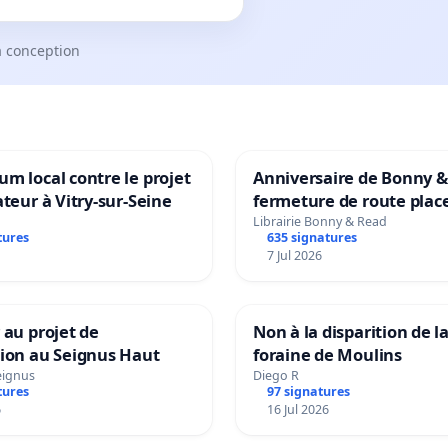
a conception
m local contre le projet
Anniversaire de Bonny &
ateur à Vitry-sur-Seine
fermeture de route plac
Maya M
Librairie Bonny & Read
tures
635 signatures
7 Jul 2026
 au projet de
Non à la disparition de la
tion au Seignus Haut
foraine de Moulins
eignus
Diego R
tures
97 signatures
6
16 Jul 2026