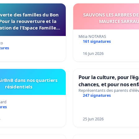
verte des familles du Bon
SAUVONS LES ARBRES DE
Pour la reouverture et la
MAURICE SARRA
ation de l’Espace Familles
 Endroit a Tours 37000
Mitia NOTARAS
161 signatures
co
tures
16 Jun 2026
Pour la culture, pour l'ég
irBnB dans nos quartiers
chances, et pour nos enf
résidentiels
Représentants des parents d'élè
247 signatures
sard
ures
6
25 Jun 2026