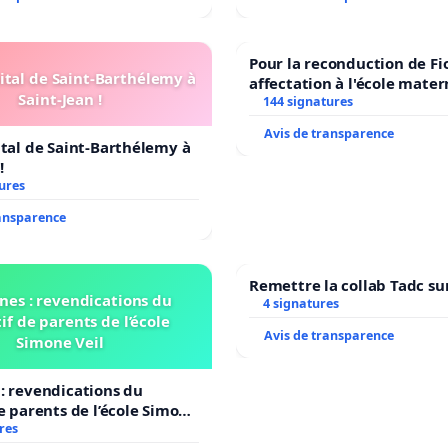
Pour la reconduction de Fi
ital de Saint-Barthélemy à
affectation à l'école mater
Saint-Jean !
LAMARTINE auprès de Léo 
144 signatures
2026/2027
Avis de transparence
ital de Saint-Barthélemy à
!
ures
ransparence
Remettre la collab Tadc su
nes : revendications du
4 signatures
if de parents de l’école
Avis de transparence
Simone Veil
: revendications du
de parents de l’école Simone
res