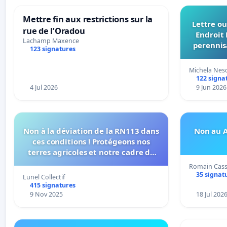
Mettre fin aux restrictions sur la
Lettre ou
rue de l’Oradou
Endroit 
Lachamp Maxence
perennis
123 signatures
du Bon
Michela Nes
122 signa
4 Jul 2026
9 Jun 2026
Non à la déviation de la RN113 dans
Non au A
ces conditions ! Protégeons nos
terres agricoles et notre cadre de
vie !
Romain Cas
35 signat
Lunel Collectif
415 signatures
9 Nov 2025
18 Jul 202