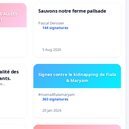
Sauvons notre ferme pallsade
S ALLÉES
UT
Pascal Derosier
144 signatures
5 Aug 2026
alité des
Signez contre le kidnapping de Fiala
ants.
& Maryam
ve…
#mama4fialamaryam
363 signatures
20 Jan 2024