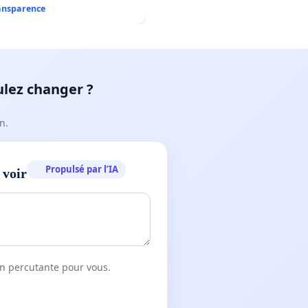
ransparence
ulez changer ?
n.
Propulsé par l’IA
 voir
on percutante pour vous.