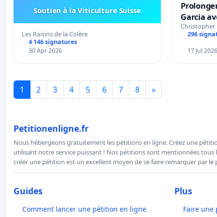
Prolonger
Soutien à la Viticulture Suisse
Garcia av
Christopher
Les Raisins de la Colère
296 signa
4 146 signatures
30 Apr 2026
17 Jul 202
1
2
3
4
5
6
7
8
»
Petitionenligne.fr
Nous hébergeons gratuitement les pétitions en ligne. Créez une pétitio
utilisant notre service puissant ! Nos pétitions sont mentionnées tous l
créer une pétition est un excellent moyen de se faire remarquer par le p
Guides
Plus
Comment lancer une pétition en ligne
Faire une 