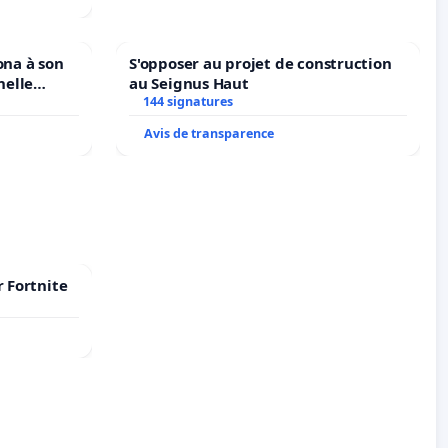
ona à son
S'opposer au projet de construction
nelle
au Seignus Haut
N. en
144 signatures
Avis de transparence
r Fortnite