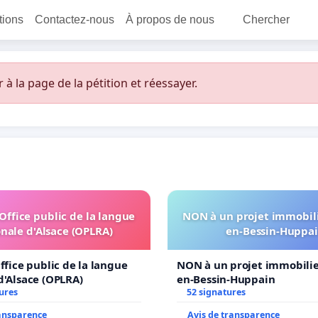
itions
Contactez-nous
À propos de nous
Chercher
 la page de la pétition et réessayer.
'Office public de la langue
NON à un projet immobili
nale d'Alsace (OPLRA)
en-Bessin-Huppa
ffice public de la langue
NON à un projet immobilier
d'Alsace (OPLRA)
en-Bessin-Huppain
ures
52 signatures
ransparence
Avis de transparence