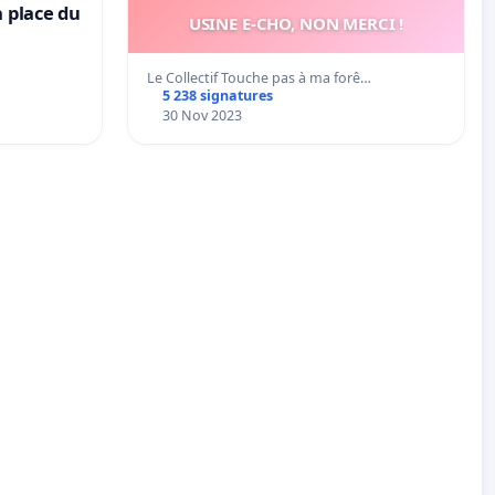
a place du
USINE E-CHO, NON MERCI !
Le Collectif Touche pas à ma forê…
5 238 signatures
30 Nov 2023