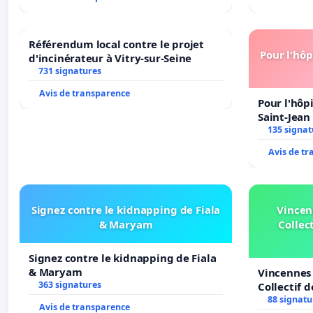
Référendum local contre le projet
Pour l'hôp
d'incinérateur à Vitry-sur-Seine
731 signatures
Avis de transparence
Pour l'hôp
Saint-Jean 
135 signat
Avis de t
Signez contre le kidnapping de Fiala
Vincen
& Maryam
Collect
Signez contre le kidnapping de Fiala
& Maryam
Vincennes 
363 signatures
Collectif 
Veil
88 signatu
Avis de transparence