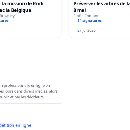
 la mission de Rudi
Préserver les arbres de l
ec la Belgique
8 mai
 Browaeys
Emilie Comont
tures
14 signatures
6
27 Jul 2026
n professionnelle en ligne en
es jours dans divers médias, alors
ublic et par les décideurs.
pétition en ligne