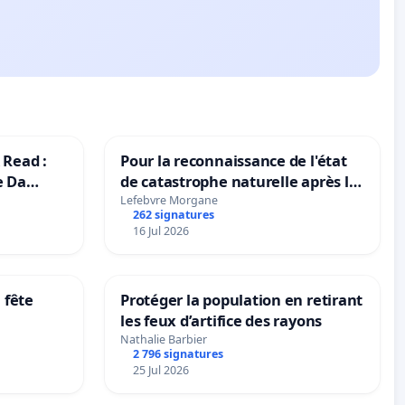
 Read :
Pour la reconnaissance de l'état
e Da
de catastrophe naturelle après la
grêle du 15 juillet 2026 à Aubenas
Lefebvre Morgane
262 signatures
et ses alentours
16 Jul 2026
 fête
Protéger la population en retirant
les feux d’artifice des rayons
Nathalie Barbier
2 796 signatures
25 Jul 2026