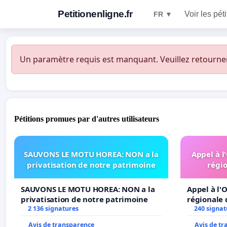
Petitionenligne.fr
Voir les pét
FR ▼
Un paramètre requis est manquant. Veuillez retourner à
Pétitions promues par d'autres utilisateurs
SAUVONS LE MOTU HOREA: NON a la
Appel à l
privatisation de notre patrimoine
régio
SAUVONS LE MOTU HOREA: NON a la
Appel à l'O
privatisation de notre patrimoine
régionale 
2 136 signatures
240 signat
Avis de transparence
Avis de t