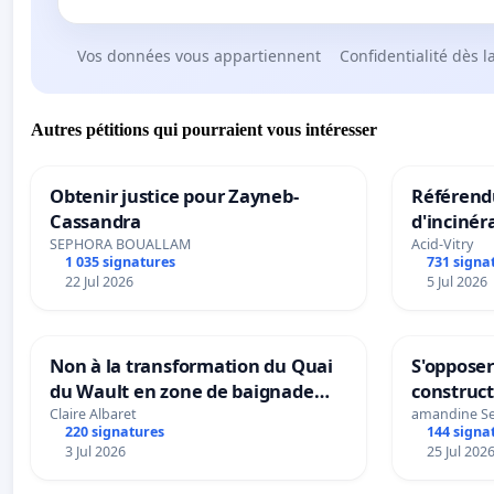
Vos données vous appartiennent
Confidentialité dès l
Autres pétitions qui pourraient vous intéresser
Obtenir justice pour Zayneb-
Référendu
Cassandra
d'incinér
SEPHORA BOUALLAM
Acid-Vitry
1 035 signatures
731 signa
22 Jul 2026
5 Jul 2026
Non à la transformation du Quai
S'opposer
du Wault en zone de baignade
construc
urbaine
Claire Albaret
amandine S
220 signatures
144 signa
3 Jul 2026
25 Jul 202