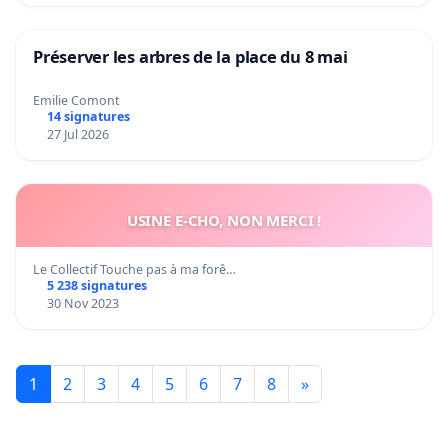
Préserver les arbres de la place du 8 mai
Emilie Comont
14 signatures
27 Jul 2026
USINE E-CHO, NON MERCI !
Le Collectif Touche pas à ma forê…
5 238 signatures
30 Nov 2023
1
2
3
4
5
6
7
8
»