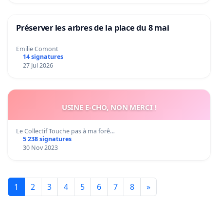
Préserver les arbres de la place du 8 mai
Emilie Comont
14 signatures
27 Jul 2026
USINE E-CHO, NON MERCI !
Le Collectif Touche pas à ma forê…
5 238 signatures
30 Nov 2023
1
2
3
4
5
6
7
8
»