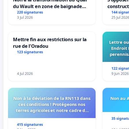
du Wault en zone de baignade
construc
urbaine
220 signatures
144 signa
3 Jul 2026
25 Jul 202
Mettre fin aux restrictions sur la
Lettre ou
rue de l’Oradou
Endroit 
123 signatures
perennis
du Bon
122 signa
4 Jul 2026
9 Jun 2026
Non à la déviation de la RN113 dans
Non au A
ces conditions ! Protégeons nos
terres agricoles et notre cadre de
vie !
35 signat
415 signatures