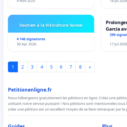
9 Nov 2025
18 Jul 202
Prolonger
Soutien à la Viticulture Suisse
Garcia av
296 signa
4 146 signatures
30 Apr 2026
17 Jul 202
1
2
3
4
5
6
7
8
»
Petitionenligne.fr
Nous hébergeons gratuitement les pétitions en ligne. Créez une pétitio
utilisant notre service puissant ! Nos pétitions sont mentionnées tous l
créer une pétition est un excellent moyen de se faire remarquer par le p
Guides
Plus