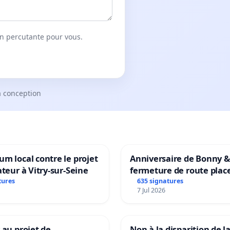
on percutante pour vous.
a conception
m local contre le projet
Anniversaire de Bonny &
ateur à Vitry-sur-Seine
fermeture de route plac
Maya M
tures
635 signatures
7 Jul 2026
 au projet de
Non à la disparition de la