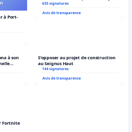
in
635 signatures
Avis de transparence
 à Port-
ona à son
S'opposer au projet de construction
nelle
au Seignus Haut
N. en
144 signatures
Avis de transparence
r Fortnite