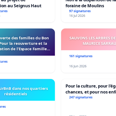
tion au Seignus Haut
foraine de Moulins
tures
97 signatures
6
16 Jul 2026
verte des familles du Bon
SAUVONS LES ARBRES DE
Pour la reouverture et la
MAURICE SARRA
ation de l’Espace Familles
 Endroit a Tours 37000
161 signatures
tures
16 Jun 2026
Pour la culture, pour l'ég
irBnB dans nos quartiers
chances, et pour nos enf
résidentiels
247 signatures
ures