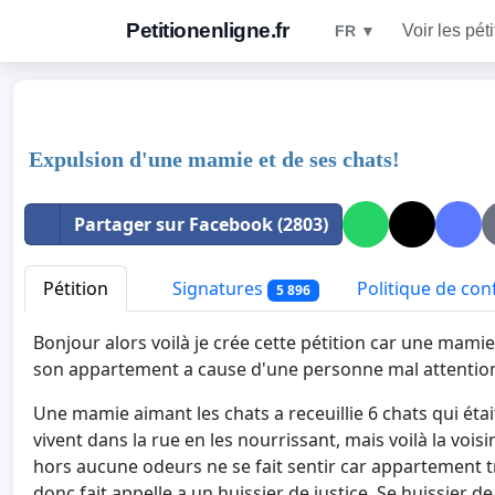
Petitionenligne.fr
Voir les pét
FR ▼
Expulsion d'une mamie et de ses chats!
Partager sur Facebook (2803)
Pétition
Signatures
Politique de conf
5 896
Bonjour alors voilà je crée cette pétition car une mamie 
son appartement a cause d'une personne mal attentionné
Une mamie aimant les chats a receuillie 6 chats qui était
vivent dans la rue en les nourrissant, mais voilà la vois
hors aucune odeurs ne se fait sentir car appartement tr
donc fait appelle a un huissier de justice. Se huissier 