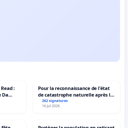
 Read :
Pour la reconnaissance de l'état
e Da
de catastrophe naturelle après la
grêle du 15 juillet 2026 à Aubenas
262 signatures
16 Jul 2026
et ses alentours
 fête
Protéger la population en retirant