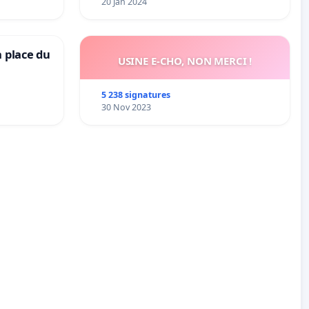
20 Jan 2024
a place du
USINE E-CHO, NON MERCI !
5 238 signatures
30 Nov 2023