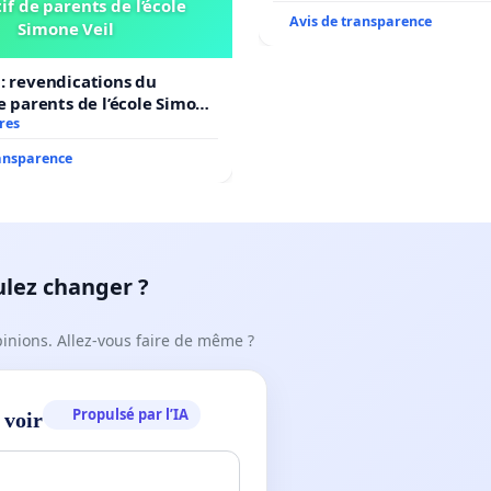
if de parents de l’école
Avis de transparence
Simone Veil
: revendications du
de parents de l’école Simone
res
ransparence
ulez changer ?
pinions. Allez-vous faire de même ?
Propulsé par l’IA
 voir