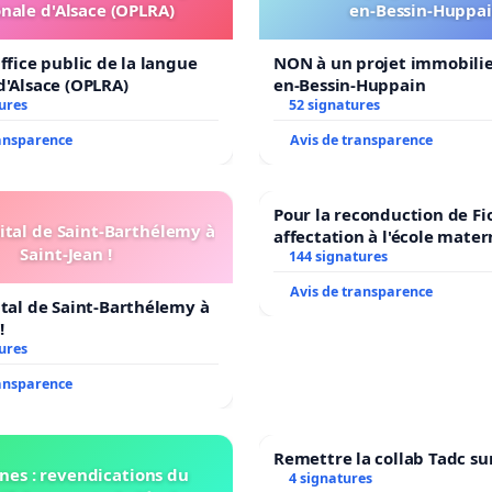
nale d'Alsace (OPLRA)
en-Bessin-Huppa
ffice public de la langue
NON à un projet immobilier
d'Alsace (OPLRA)
en-Bessin-Huppain
ures
52 signatures
ransparence
Avis de transparence
Pour la reconduction de Fi
ital de Saint-Barthélemy à
affectation à l'école mater
Saint-Jean !
LAMARTINE auprès de Léo 
144 signatures
2026/2027
Avis de transparence
ital de Saint-Barthélemy à
!
ures
ransparence
Remettre la collab Tadc su
nes : revendications du
4 signatures