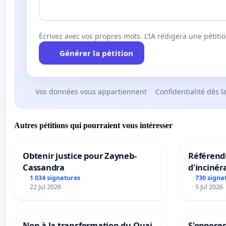
Écrivez avec vos propres mots. L’IA rédigera une pétiti
Générer la pétition
Vos données vous appartiennent
Confidentialité dès l
Autres pétitions qui pourraient vous intéresser
Obtenir justice pour Zayneb-
Référendu
Cassandra
d'incinér
1 034 signatures
730 signa
22 Jul 2026
5 Jul 2026
Non à la transformation du Quai
S'opposer