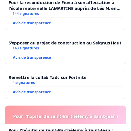
Pour la reconduction de Fiona à son affectation à
l'école maternelle LAMARTINE auprès de Léo N. en
2026/2027
144 signatures
Avis de transparence
S'opposer au projet de construction au Seignus Haut
143 signatures
Avis de transparence
Remettre la collab Tadc sur Fortnite
4 signatures
Avis de transparence
Pour l'hôpital de Saint-Barthélemy à Saint-Jean !
Pour l'hôpital de Saint-Barthélemy à Saint-Jean !