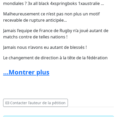
mondiales ? 3x all black 4xspringboks 1xaustralie ...
Malheureusement ce n’est pas non plus un motif
recevable de rupture anticipée...
Jamais l’equipe de France de Rugby n’a joué autant de
matchs contre de telles nations !
Jamais nous n’avons eu autant de blessés !
Le changement de direction à la tête de la fédération
française n’a rien arrangé à cela !
...Montrer plus
La plupart des joueurs sélectionnés ne sont même pas
titulaires dans leurs clubs faute de qualité dans le
réservoir français ! Pas de numero 10 de niveau
international !
Contacter l’auteur de la pétition
Et puis si comme moi, vous trouvez honteux la manière
utilisée par Mr Laporte pour évincer Mr Noves et cela :
Depuis le debuttttttt !!!