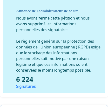
Si comme moi vous ne comprenez pas comment on
Annonce de l'administrateur de ce site
peut engager la responsabilité de Monsieur Noves
Nous avons fermé cette pétition et nous
alors signez cette pétition et partagez-la afin que le plus
avons supprimé les informations
grand nombre là signe !
personnelles des signataires.
Car aujourd’hui, la Fédération Française de rugby nuit
Le règlement général sur la protection des
elle-même à sa propre image et à celle de Monsieur
données de l'Union européenne ( RGPD) exige
Guy Noves !
que le stockage des informations
personnelles soit motivé par une raison
légitime et que ces informations soient
conservées le moins longtemps possible.
Si vous vous souhaitez le renvoie de Bernard Laporte
6 224
signez cette pétition là également
Signatures
:
https://www.petitions24.net/laporte_et_simon_demissi