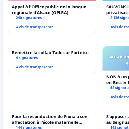
Appel à l'Office public de la langue
SAUVONS L
régionale d'Alsace (OPLRA)
privatisat
240 signatures
2 136 sign
Avis de transparence
Avis de t
Remettre la collab Tadc sur Fortnite
NON à un 
4 signatures
e
Avis de transparence
NON à un p
en-Bessin
52 signatu
Avis de t
Pour la reconduction de Fiona à son
S'opposer 
affectation à l'école maternelle
au Seignu
LAMARTINE auprès de Léo N. en
144 signatures
143 signat