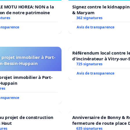
E MOTU HOREA: NON a la
Signez contre le kidnappin
ion de notre patrimoine
& Maryam
atures
362 signatures
ransparence
Avis de transparence
Référendum local contre le
projet immobilier à Port-
d'incinérateur à Vitry-sur-
n-Bessin-Huppain
725 signatures
Avis de transparence
rojet immobilier à Port-
-Huppain
res
ransparence
au projet de construction
Anniversaire de Bonny & R
s Haut
fermeture de route place
ures
635 signatures