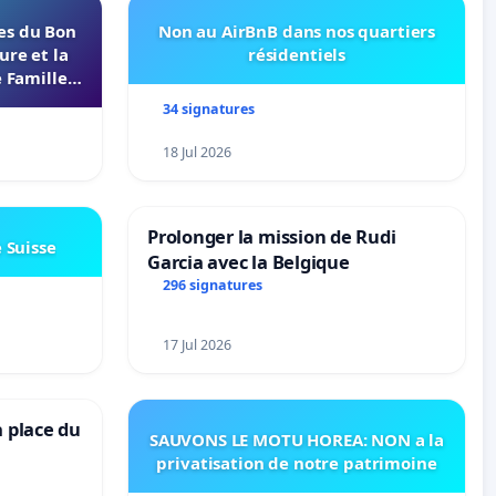
les du Bon
Non au AirBnB dans nos quartiers
ure et la
résidentiels
 Familles
s 37000
34 signatures
18 Jul 2026
Prolonger la mission de Rudi
e Suisse
Garcia avec la Belgique
296 signatures
17 Jul 2026
a place du
SAUVONS LE MOTU HOREA: NON a la
privatisation de notre patrimoine