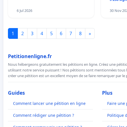
Préservons la stabilité de nos
enfants.
6 Jul 2026
30 Nov 20
1
2
3
4
5
6
7
8
»
Petitionenligne.fr
Nous hébergeons gratuitement les pétitions en ligne. Créez une pétitio
utilisant notre service puissant ! Nos pétitions sont mentionnées tous l
créer une pétition est un excellent moyen de se faire remarquer par le p
Guides
Plus
Comment lancer une pétition en ligne
Faire une 
Comment rédiger une pétition ?
Politique 