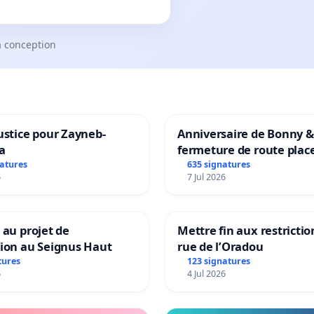
a conception
ustice pour Zayneb-
Anniversaire de Bonny &
a
fermeture de route plac
Maya M
natures
635 signatures
6
7 Jul 2026
 au projet de
Mettre fin aux restrictio
tion au Seignus Haut
rue de l’Oradou
tures
123 signatures
6
4 Jul 2026