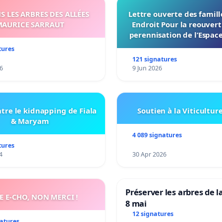
 LES ARBRES DES ALLÉES
Lettre ouverte des famil
AURICE SARRAUT
Endroit Pour la reouvert
perennisation de l’Espace
du Bon Endroit a Tour
tures
121 signatures
6
9 Jun 2026
tre le kidnapping de Fiala
Soutien à la Viticultur
& Maryam
4 089 signatures
tures
4
30 Apr 2026
Préserver les arbres de l
E E-CHO, NON MERCI !
8 mai
12 signatures
natures