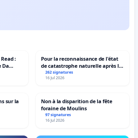
 Read :
Pour la reconnaissance de l'état
e Da
de catastrophe naturelle après la
grêle du 15 juillet 2026 à Aubenas
262 signatures
16 Jul 2026
et ses alentours
ns sur la
Non à la disparition de la fête
foraine de Moulins
97 signatures
16 Jul 2026