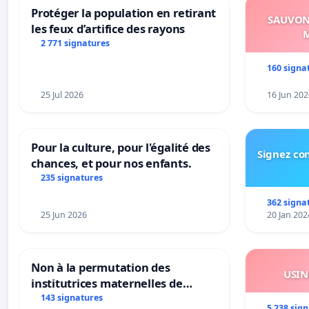
Protéger la population en retirant
SAUVONS
les feux d’artifice des rayons
M
2 771 signatures
160 signa
25 Jul 2026
16 Jun 202
Pour la culture, pour l'égalité des
Signez con
chances, et pour nos enfants.
235 signatures
362 signa
25 Jun 2026
20 Jan 202
Non à la permutation des
USIN
institutrices maternelles de
Bléharies et Laplaigne !
143 signatures
5 238 sig