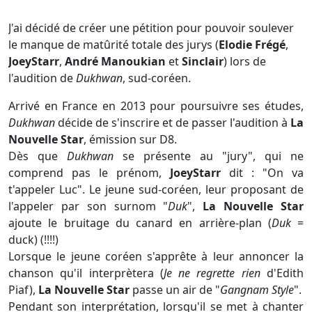
J'ai décidé de créer une pétition pour pouvoir soulever
le manque de matûrité totale des jurys (
Elodie Frégé
,
JoeyStarr
,
André Manoukian
et
Sinclair
) lors de
l'audition de
Dukhwan
, sud-coréen.
Arrivé en France en 2013 pour poursuivre ses études,
Dukhwan
décide de s'inscrire et de passer l'audition à
La
Nouvelle Star
, émission sur D8.
Dès que
Dukhwan
se présente au "jury", qui ne
comprend pas le prénom,
JoeyStarr
dit : "On va
t'appeler Luc". Le jeune sud-coréen, leur proposant de
l'appeler par son surnom "
Duk
",
La Nouvelle Star
ajoute le bruitage du canard en arrière-plan (
Duk
=
duck) (!!!!)
Lorsque le jeune coréen s'apprête à leur annoncer la
chanson qu'il interprètera (
Je ne regrette rien
d'Edith
Piaf),
La Nouvelle Star
passe un air de "
Gangnam Style
".
Pendant son interprétation, lorsqu'il se met à chanter