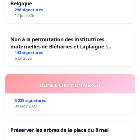
Belgique
296 signatures
17 Jul 2026
Non à la permutation des institutrices
maternelles de Bléharies et Laplaigne !
Préservons la stabilité de nos enfants.
143 signatures
6 Jul 2026
USINE E-CHO, NON MERCI !
5 238 signatures
30 Nov 2023
Préserver les arbres de la place du 8 mai