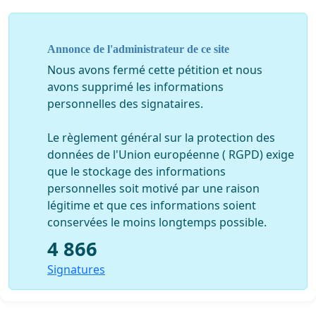
dénoncer la cruauté des propos par le
jury de La
Nouvelle Star
, jury qui n'ose dire que des choses
négatives lorsqu'
ILS
n'aiment pas et qui n'essayent en
Annonce de l'administrateur de ce site
aucun car de dire une petite chose enourageante à ces
Nous avons fermé cette pétition et nous
personnes ayant eu le courage et la volonté de venir !!
avons supprimé les informations
personnelles des signataires.
Le jury manquant de respect à Dukhwan :
Le règlement général sur la protection des
http://leplus.nouvelobs.com/contribution/1483330-
données de l'Union européenne ( RGPD) exige
debat-en-nouvelle-star-sur-d8-raciste-envers-dukhwan-
que le stockage des informations
candidat-sud-coreen.html
personnelles soit motivé par une raison
légitime et que ces informations soient
conservées le moins longtemps possible.
Le jury manquant de respet à plein d'autres candidats :
https://nouvellestar.d8.tv/aes/a/d8/ns4/home/fiid/20477
4 866
Signatures