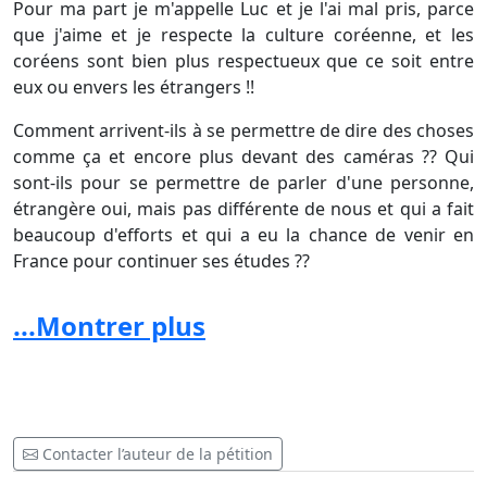
Pour ma part je m'appelle Luc et je l'ai mal pris, parce
que j'aime et je respecte la culture coréenne, et les
coréens sont bien plus respectueux que ce soit entre
eux ou envers les étrangers !!
Comment arrivent-ils à se permettre de dire des choses
comme ça et encore plus devant des caméras ?? Qui
sont-ils pour se permettre de parler d'une personne,
étrangère oui, mais pas différente de nous et qui a fait
beaucoup d'efforts et qui a eu la chance de venir en
France pour continuer ses études ??
Tout ceci pour montrer que
Dukhwan
est un élève
...Montrer plus
brillant et qui a du talent, car je pense qu'il en a et qu'il
mérite une seconde chance pour une question de
respect également !!
Contacter l’auteur de la pétition
Je souhaitais également créer cette pétition pour