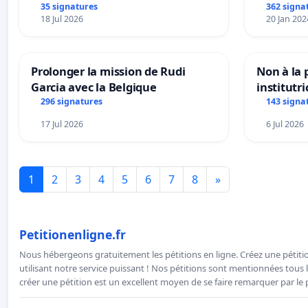
35 signatures
362 signa
18 Jul 2026
20 Jan 202
Prolonger la mission de Rudi
Non à la
Garcia avec la Belgique
institutr
Bléharies
296 signatures
143 signa
Préservon
17 Jul 2026
6 Jul 2026
enfants.
1
2
3
4
5
6
7
8
»
Petitionenligne.fr
Nous hébergeons gratuitement les pétitions en ligne. Créez une pétitio
utilisant notre service puissant ! Nos pétitions sont mentionnées tous l
créer une pétition est un excellent moyen de se faire remarquer par le p