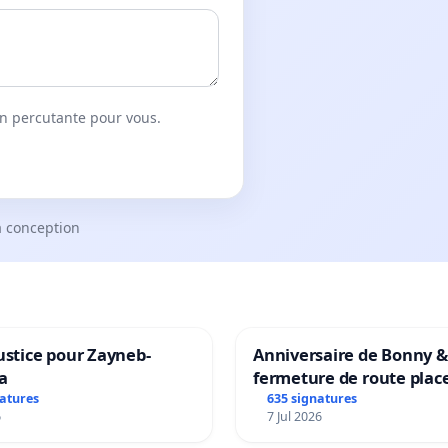
on percutante pour vous.
a conception
ustice pour Zayneb-
Anniversaire de Bonny &
a
fermeture de route plac
Maya M
natures
635 signatures
6
7 Jul 2026