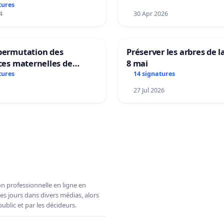
tures
4
30 Apr 2026
 permutation des
Préserver les arbres de l
ices maternelles de
8 mai
 et Laplaigne !
tures
14 signatures
s la stabilité de nos
27 Jul 2026
n professionnelle en ligne en
es jours dans divers médias, alors
ublic et par les décideurs.