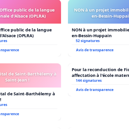
'Office public de la langue
NON à un projet immobili
nale d'Alsace (OPLRA)
en-Bessin-Huppa
ffice public de la langue
NON à un projet immobilier
d'Alsace (OPLRA)
en-Bessin-Huppain
ures
52 signatures
ransparence
Avis de transparence
Pour la reconduction de Fi
ital de Saint-Barthélemy à
affectation à l'école mater
Saint-Jean !
LAMARTINE auprès de Léo 
144 signatures
2026/2027
Avis de transparence
ital de Saint-Barthélemy à
!
ures
ransparence