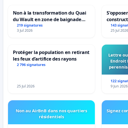
Non à la transformation du Quai
S'opposer
du Wault en zone de baignade
construc
urbaine
219 signatures
143 signa
3 Jul 2026
25 Jul 202
Protéger la population en retirant
Lettre ou
les feux d’artifice des rayons
Endroit 
2 796 signatures
perennis
du Bon
122 signa
25 Jul 2026
9 Jun 2026
Non au AirBnB dans nos quartiers
Signez con
résidentiels