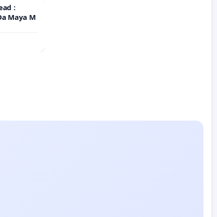
ead :
 Da Maya M