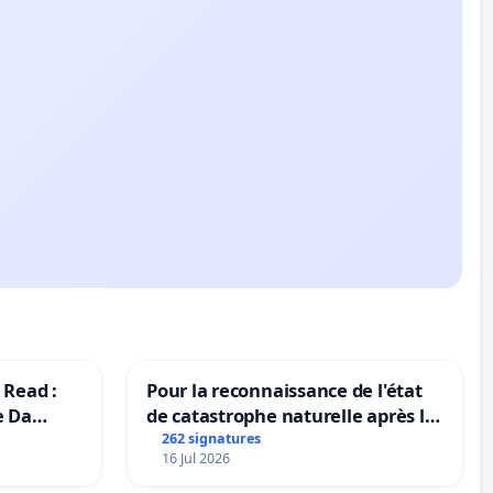
 Read :
Pour la reconnaissance de l'état
e Da
de catastrophe naturelle après la
grêle du 15 juillet 2026 à Aubenas
262 signatures
16 Jul 2026
et ses alentours