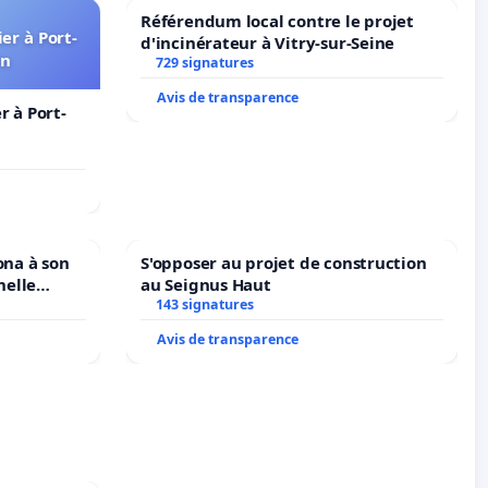
Référendum local contre le projet
er à Port-
d'incinérateur à Vitry-sur-Seine
in
729 signatures
Avis de transparence
 à Port-
ona à son
S'opposer au projet de construction
nelle
au Seignus Haut
N. en
143 signatures
Avis de transparence