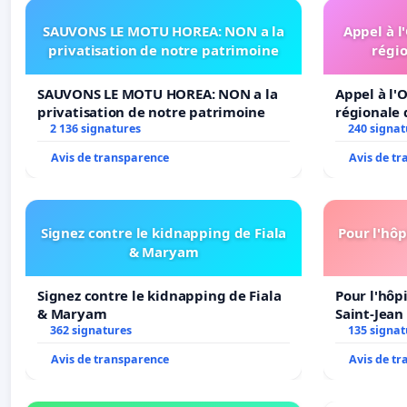
SAUVONS LE MOTU HOREA: NON a la
Appel à l
privatisation de notre patrimoine
régio
SAUVONS LE MOTU HOREA: NON a la
Appel à l'O
privatisation de notre patrimoine
régionale 
2 136 signatures
240 signat
Avis de transparence
Avis de t
Signez contre le kidnapping de Fiala
Pour l'hôp
& Maryam
Signez contre le kidnapping de Fiala
Pour l'hôp
& Maryam
Saint-Jean 
362 signatures
135 signat
Avis de transparence
Avis de t