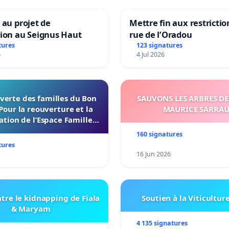
 au projet de
Mettre fin aux restrictio
tion au Seignus Haut
rue de l’Oradou
tures
123 signatures
6
4 Jul 2026
verte des familles du Bon
SAUVONS LES ARBRES DE
Pour la reouverture et la
MAURICE SARRA
ation de l’Espace Familles
 Endroit a Tours 37000
160 signatures
tures
16 Jun 2026
tre le kidnapping de Fiala
Soutien à la Viticultur
& Maryam
4 135 signatures