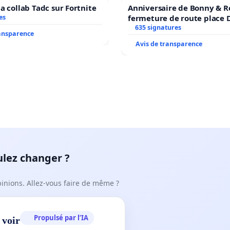
a collab Tadc sur Fortnite
Anniversaire de Bonny & R
es
fermeture de route place
635 signatures
ransparence
Avis de transparence
ulez changer ?
pinions. Allez-vous faire de même ?
Propulsé par l’IA
 voir