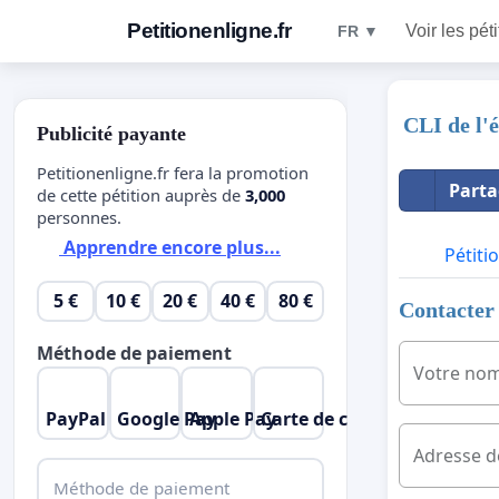
Petitionenligne.fr
Voir les pét
FR ▼
CLI de l'
Publicité payante
Petitionenligne.fr fera la promotion
Parta
de cette pétition auprès de
3,000
personnes.
Apprendre encore plus...
Pétiti
5 €
10 €
20 €
40 €
80 €
Contacter 
Méthode de paiement
Votre no
PayPal
Google Pay
Apple Pay
Carte de crédit
Adresse d
Méthode de paiement