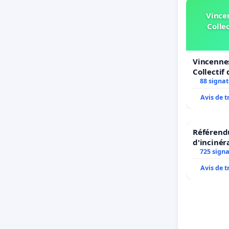
Vince
Collec
Vincennes
Collectif 
Simone Ve
88 signa
Avis de 
Référendu
d'incinér
725 sign
Avis de 