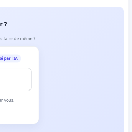
r ?
ous faire de même ?
é par l’IA
ur vous.