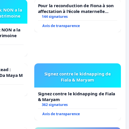
Pour la reconduction de Fiona à son
 NON a la
affectation à l'école maternelle
patrimoine
LAMARTINE auprès de Léo N. en
144 signatures
2026/2027
Avis de transparence
 NON a la
trimoine
ead :
Signez contre le kidnapping de
 Da Maya M
Fiala & Maryam
Signez contre le kidnapping de Fiala
& Maryam
362 signatures
Avis de transparence