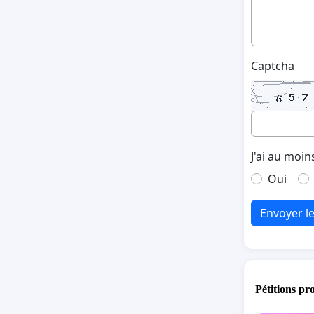
Captcha
J'ai au moin
Oui
Envoyer l
Pétitions pr