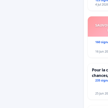
123 sign
4 Jul 202
SAUVON
160 sign
16 Jun 2
Pour la c
chances,
235 sign
25 Jun 2