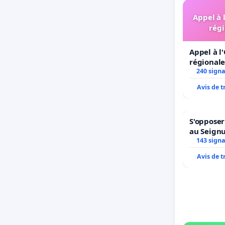
Appel à 
régi
Appel à l
régionale
240 sign
Avis de 
S'opposer
au Seign
143 sign
Avis de 