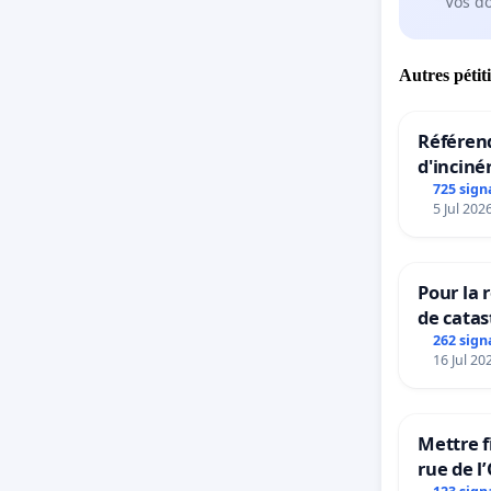
Vos d
Autres pétit
Référend
d'inciné
725 sign
5 Jul 202
Pour la 
de catas
grêle du
262 sign
16 Jul 20
et ses a
Mettre f
rue de l