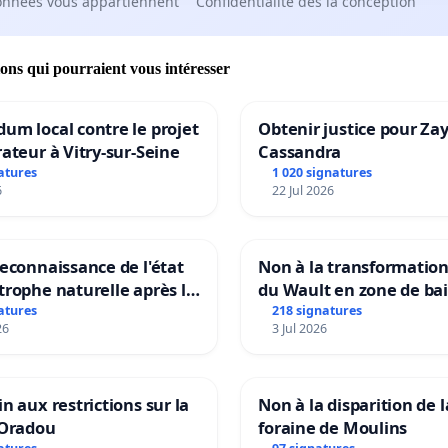
onnées vous appartiennent
Confidentialité dès la conception
ions qui pourraient vous intéresser
um local contre le projet
Obtenir justice pour Za
rateur à Vitry-sur-Seine
Cassandra
atures
1 020 signatures
6
22 Jul 2026
reconnaissance de l'état
Non à la transformatio
trophe naturelle après la
du Wault en zone de ba
 15 juillet 2026 à Aubenas
urbaine
atures
218 signatures
26
3 Jul 2026
lentours
in aux restrictions sur la
Non à la disparition de l
’Oradou
foraine de Moulins