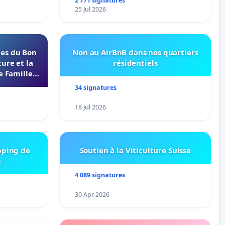
rayons
2 771 signatures
25 Jul 2026
les du Bon
Non au AirBnB dans nos quartiers
ure et la
résidentiels
e Familles
s 37000
34 signatures
18 Jul 2026
pping de
Soutien à la Viticulture Suisse
m
4 089 signatures
30 Apr 2026