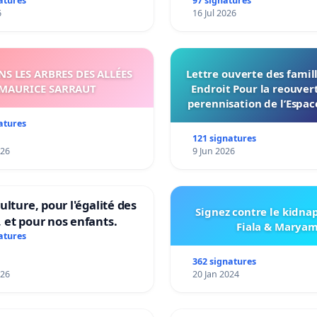
atures
97 signatures
6
16 Jul 2026
S LES ARBRES DES ALLÉES
Lettre ouverte des famil
MAURICE SARRAUT
Endroit Pour la reouvert
perennisation de l’Espac
du Bon Endroit a Tour
atures
121 signatures
026
9 Jun 2026
ulture, pour l'égalité des
Signez contre le kidna
 et pour nos enfants.
Fiala & Marya
atures
362 signatures
026
20 Jan 2024