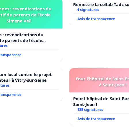
Remettre la collab Tadc su
nnes : revendications du
4 signatures
tif de parents de l’école
Avis de transparence
Simone Veil
 : revendications du
de parents de l’école
il
tures
transparence
m local contre le projet
Pour l'hôpital de Saint-
ateur à Vitry-sur-Seine
à Saint-Jean !
atures
transparence
Pour l'hôpital de Saint-B
Saint-Jean !
135 signatures
Avis de transparence