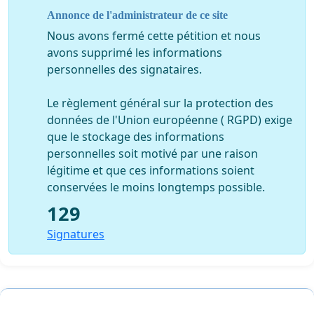
Annonce de l'administrateur de ce site
qui aujourd'hui ont un grand ras le bol de tout ces
problèmes qui pour la plupart n'ont jamais été corrigés
Nous avons fermé cette pétition et nous
depuis votre premier opus. Par conséquent, vous
avons supprimé les informations
retrouverez ici présent, toutes les signatures de chaque
personnelles des signataires.
joueurs témoins de ces problèmes et qui souhaitent a
tout prix une correction
INTEGRALE
est
DEFINITIVE
de
Le règlement général sur la protection des
tous les soucis mentionnés dans cette pétition.
données de l'Union européenne ( RGPD) exige
que le stockage des informations
Sportivement, La communauté.
personnelles soit motivé par une raison
légitime et que ces informations soient
conservées le moins longtemps possible.
129
Signatures