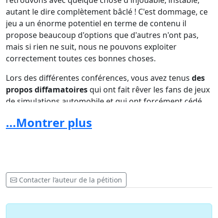
autant le dire complètement bâclé ! C'est dommage, ce
jeu a un énorme potentiel en terme de contenu il
propose beaucoup d'options que d'autres n'ont pas,
mais si rien ne suit, nous ne pouvons exploiter
correctement toutes ces bonnes choses.
Lors des différentes conférences, vous avez tenus
des
propos diffamatoires
qui ont fait rêver les fans de jeux
de simulations automobile et qui ont forcément cédé
en achetant vos produits et surtout en vous
faisant
...Montrer plus
confiance
! La clairement, la confiance est absolument
rompue, puisque la plupart des choses qui furent dite,
sont inexistantes, un exemple le 60 FPS.... par
conséquent si rien n'est corrigé, c'est une très grande
partie de la communauté que vous allez vous mettre a
Contacter l’auteur de la pétition
dos et une grande perte de ceux que vous avez on peut
le dire, manipuler ! Nous avons rassembler une grande
partie des équipes e-sportives ainsi qu'une grande
majorité de la communauté francophone de sim racing