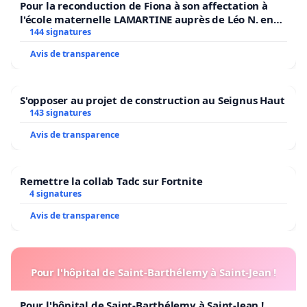
Pour la reconduction de Fiona à son affectation à
l'école maternelle LAMARTINE auprès de Léo N. en
2026/2027
144 signatures
Avis de transparence
S'opposer au projet de construction au Seignus Haut
143 signatures
Avis de transparence
Remettre la collab Tadc sur Fortnite
4 signatures
Avis de transparence
Pour l'hôpital de Saint-Barthélemy à Saint-Jean !
Pour l'hôpital de Saint-Barthélemy à Saint-Jean !