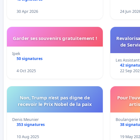
30 Apr 2026
24 Jun 202
Garder ses souvenirs gratuitement !
Revalorisa
de Servi
Ipek
50 signatures
Les Assistant
42 signatu
4 Oct 2025
22 Sep 202
Non, Trump n’est pas digne de
Pour l'ou
recevoir le Prix Nobel de la paix
arti
Denis Meunier
Boulangerie P
353 signatures
38 signatu
10 Aug 2025
19 May 20