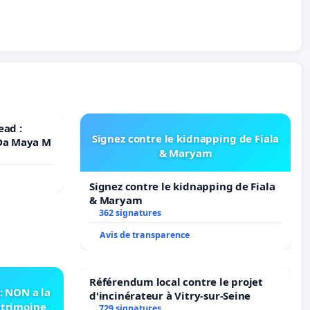
ead :
Signez contre le kidnapping de Fiala
 Da Maya M
& Maryam
Signez contre le kidnapping de Fiala
& Maryam
362 signatures
Avis de transparence
Référendum local contre le projet
 NON a la
d'incinérateur à Vitry-sur-Seine
atrimoine
729 signatures