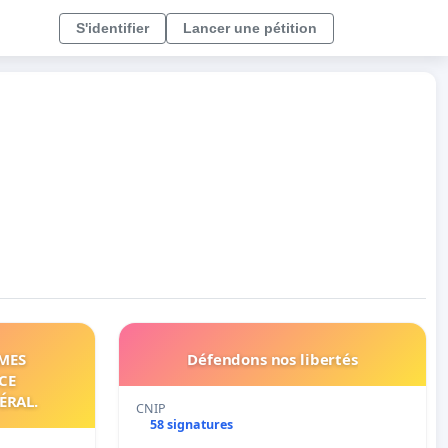
S'identifier
Lancer une pétition
RMES
Défendons nos libertés
CE
ÉRAL.
CNIP
58 signatures