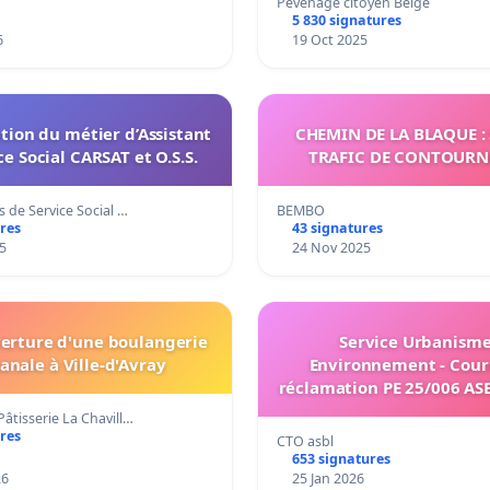
Pevenage citoyen Belge
5 830 signatures
6
19 Oct 2025
tion du métier d’Assistant
CHEMIN DE LA BLAQUE :
ce Social CARSAT et O.S.S.
TRAFIC DE CONTOUR
s de Service Social …
BEMBO
res
43 signatures
5
24 Nov 2025
verture d'une boulangerie
Service Urbanisme
sanale à Ville-d'Avray
Environnement - Cour
réclamation PE 25/006 AS
TIR D'ORP-JAUCHE rela
âtisserie La Chavill…
maintien en activité de t
res
CTO asbl
de tir Rue de Jandrain n°
653 signatures
Le-Petit
26
25 Jan 2026