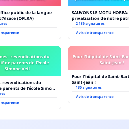
ffice public de la langue
SAUVONS LE MOTU HOREA: 
d'Alsace (OPLRA)
privatisation de notre pat
ures
2 136 signatures
ransparence
Avis de transparence
nes : revendications du
Pour l'hôpital de Saint-B
if de parents de l’école
Saint-Jean !
Simone Veil
Pour l'hôpital de Saint-Ba
Saint-Jean !
: revendications du
135 signatures
de parents de l’école Simone
res
Avis de transparence
ransparence