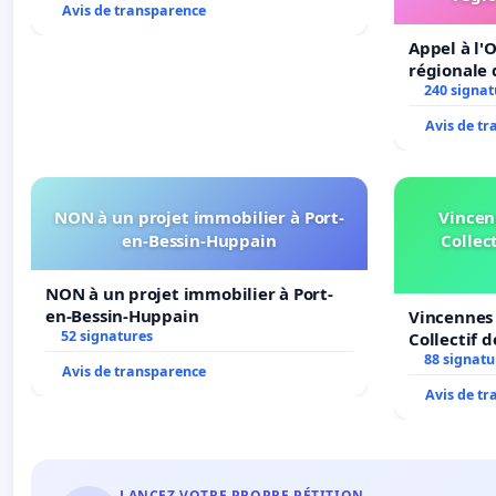
Avis de transparence
Appel à l'O
régionale 
240 signat
Avis de t
NON à un projet immobilier à Port-
Vincen
en-Bessin-Huppain
Collect
NON à un projet immobilier à Port-
en-Bessin-Huppain
Vincennes 
52 signatures
Collectif 
Veil
88 signatu
Avis de transparence
Avis de t
LANCEZ VOTRE PROPRE PÉTITION