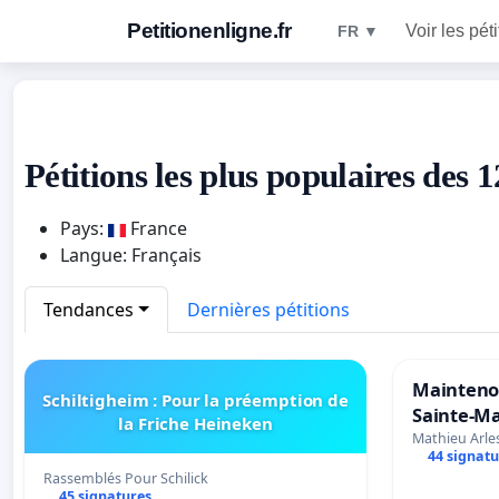
Petitionenligne.fr
Voir les pét
FR ▼
Pétitions les plus populaires des 
Pays:
France
Langue: Français
Tendances
Dernières pétitions
Maintenon
Schiltigheim : Pour la préemption de
Sainte-Mar
la Friche Heineken
de Cédric 
Mathieu Arle
44 signatu
Rassemblés Pour Schilick
45 signatures