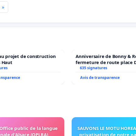
»
au projet de construction
Anniversaire de Bonny & R
s Haut
fermeture de route place
ures
635 signatures
ransparence
Avis de transparence
'Office public de la langue
SAUVONS LE MOTU HOREA:
nale d'Alsace (OPLRA)
privatisation de notre p