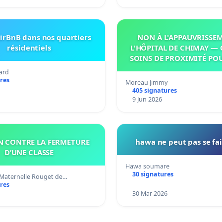
irBnB dans nos quartiers
NON À L'APPAUVRISSE
résidentiels
L'HÔPITAL DE CHIMAY — 
SOINS DE PROXIMITÉ PO
ard
res
Moreau Jimmy
405 signatures
9 Jun 2026
N CONTRE LA FERMETURE
hawa ne peut pas se fai
D’UNE CLASSE
Hawa soumare
30 signatures
 Maternelle Rouget de…
res
30 Mar 2026