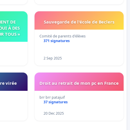
MENT DE
Sauvegarde de l'école de Beclers
OUI À DES
UR TOUS »
Comité de parents d'élèves
371 signatures
2 Sep 2025
re virée
Droit au retrait de mon pc en France
brr brr patajuif
37 signatures
20 Dec 2025