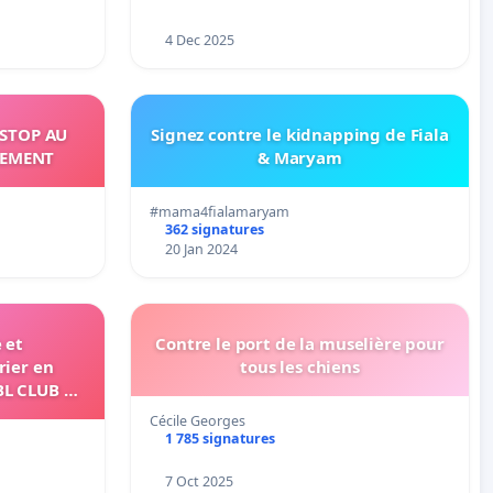
4 Dec 2025
 STOP AU
Signez contre le kidnapping de Fiala
NEMENT
& Maryam
#mama4fialamaryam
362 signatures
20 Jan 2024
 et
Contre le port de la muselière pour
rier en
tous les chiens
BL CLUB DE
tif au
Cécile Georges
rois stands
1 785 signatures
 35 à Orp-
7 Oct 2025