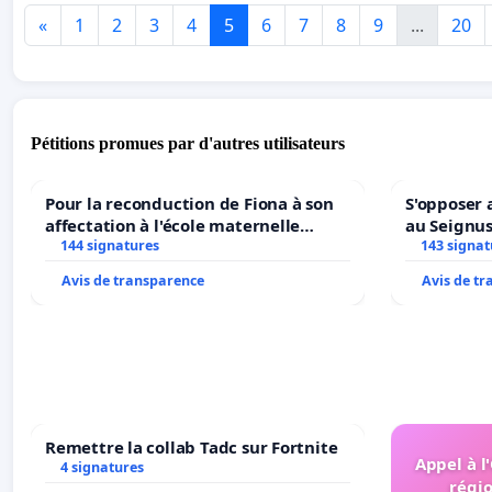
«
1
2
3
4
5
6
7
8
9
...
20
Pétitions promues par d'autres utilisateurs
Pour la reconduction de Fiona à son
S'opposer 
affectation à l'école maternelle
au Seignu
LAMARTINE auprès de Léo N. en
144 signatures
143 signat
2026/2027
Avis de transparence
Avis de t
Remettre la collab Tadc sur Fortnite
Appel à l
4 signatures
régio