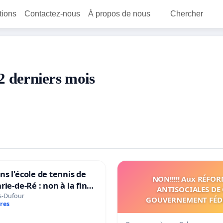
itions
Contactez-nous
À propos de nous
Chercher
12 derniers mois
s l'école de tennis de
NON!!!!! Aux RÉFO
ie-de-Ré : non à la fin
ANTISOCIALES DE 
!
s-Dufour
GOUVERNEMENT FÉD
res