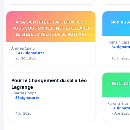
À SA SAINTETÉ LE PAPE LÉON XIV :
Non au A
NOUS VOUS SUPPLIONS DE DÉCLARER
LE SIÈGE EMPÊCHÉ DE BENOÎT XVI
ET/OU DE FAIRE OUVRIR LA
Romain Cass
PROCÉDURE NÉCESSAIRE.
34 signatu
Andrea Cionci
5 412 signatures
20 Nov 2025
18 Jul 2026
Pour le Changement du sol a Léo
PÉTITIO
Lagrange
Chacha Hoops
31 signatures
Parents Élus
31 signatu
4 Jul 2026
7 Apr 2026