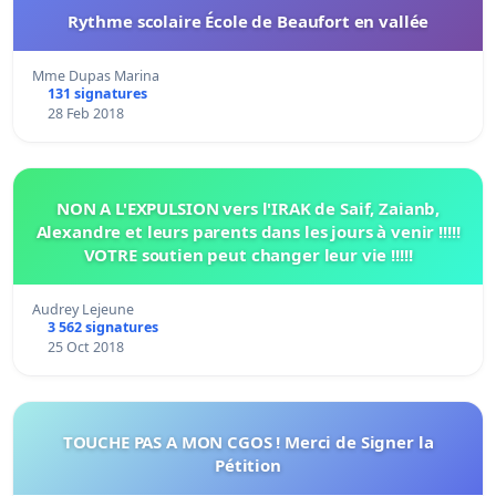
Rythme scolaire École de Beaufort en vallée
Mme Dupas Marina
131 signatures
28 Feb 2018
NON A L'EXPULSION vers l'IRAK de Saif, Zaianb,
Alexandre et leurs parents dans les jours à venir !!!!!
VOTRE soutien peut changer leur vie !!!!!
Audrey Lejeune
3 562 signatures
25 Oct 2018
TOUCHE PAS A MON CGOS ! Merci de Signer la
Pétition