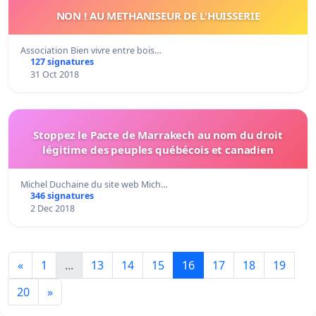
NON ! AU METHANISEUR DE L'HUISSERIE
Association Bien vivre entre bois…
127 signatures
31 Oct 2018
Stoppez le Pacte de Marrakech au nom du droit
légitime des peuples québécois et canadien
Michel Duchaine du site web Mich…
346 signatures
2 Dec 2018
«
1
...
13
14
15
16
17
18
19
20
»