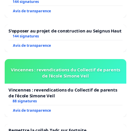
2026/2027
144 signatures
Avis de transparence
S'opposer au projet de construction au Seignus Haut
144 signatures
Avis de transparence
Vincennes : revendications du Collectif de parents
de l’école Simone Veil
Vincennes : revendications du Collectif de parents
de l’école Simone Veil
88 signatures
Avis de transparence
Remettre la collab Tadc sur Fortnite