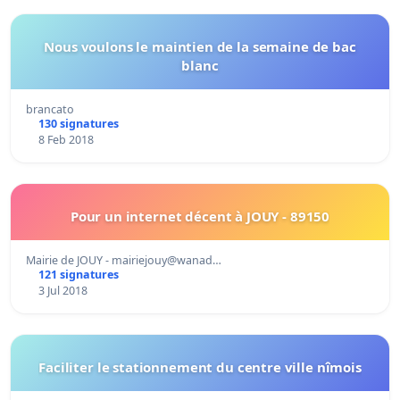
Nous voulons le maintien de la semaine de bac
blanc
brancato
130 signatures
8 Feb 2018
Pour un internet décent à JOUY - 89150
Mairie de JOUY - mairiejouy@wanad…
121 signatures
3 Jul 2018
Faciliter le stationnement du centre ville nîmois