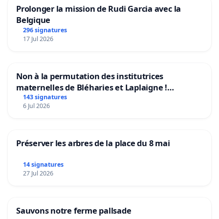
Prolonger la mission de Rudi Garcia avec la
Belgique
296 signatures
17 Jul 2026
Non à la permutation des institutrices
maternelles de Bléharies et Laplaigne !
Préservons la stabilité de nos enfants.
143 signatures
6 Jul 2026
Préserver les arbres de la place du 8 mai
14 signatures
27 Jul 2026
Sauvons notre ferme pallsade