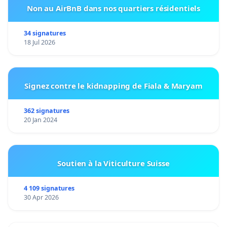
Non au AirBnB dans nos quartiers résidentiels
34 signatures
18 Jul 2026
Signez contre le kidnapping de Fiala & Maryam
362 signatures
20 Jan 2024
Soutien à la Viticulture Suisse
4 109 signatures
30 Apr 2026