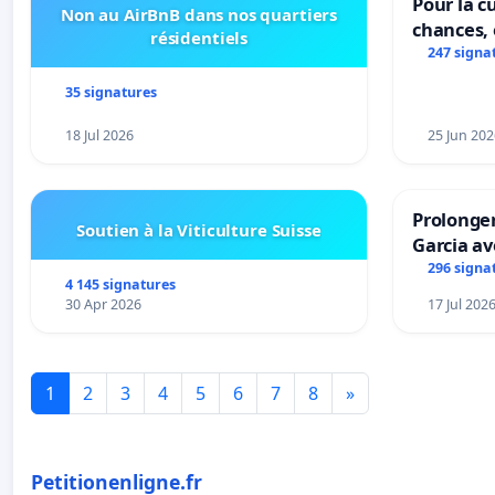
Pour la cu
Non au AirBnB dans nos quartiers
chances, 
résidentiels
247 signa
35 signatures
18 Jul 2026
25 Jun 202
Prolonger
Soutien à la Viticulture Suisse
Garcia av
296 signa
4 145 signatures
30 Apr 2026
17 Jul 202
1
2
3
4
5
6
7
8
»
Petitionenligne.fr