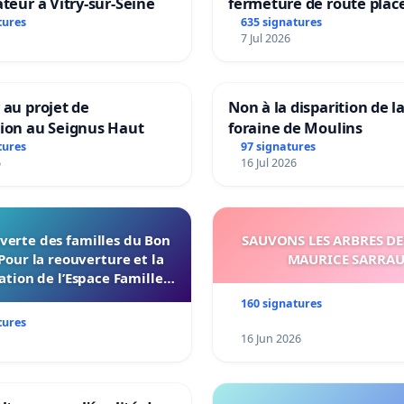
ateur à Vitry-sur-Seine
fermeture de route plac
Maya M
tures
635 signatures
7 Jul 2026
 au projet de
Non à la disparition de la
tion au Seignus Haut
foraine de Moulins
tures
97 signatures
6
16 Jul 2026
verte des familles du Bon
SAUVONS LES ARBRES DE
Pour la reouverture et la
MAURICE SARRA
ation de l’Espace Familles
 Endroit a Tours 37000
160 signatures
tures
16 Jun 2026