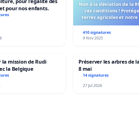
lture, pour l'égalité des
Non à la déviation de la 
et pour nos enfants.
ces conditions ! Protég
tures
terres agricoles et notre
vie !
410 signatures
6
9 Nov 2025
 la mission de Rudi
Préserver les arbres de l
ec la Belgique
8 mai
tures
14 signatures
6
27 Jul 2026