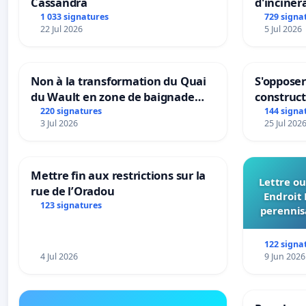
Cassandra
d'incinér
1 033 signatures
729 signa
22 Jul 2026
5 Jul 2026
Non à la transformation du Quai
S'opposer
du Wault en zone de baignade
construc
urbaine
220 signatures
144 signa
3 Jul 2026
25 Jul 202
Mettre fin aux restrictions sur la
Lettre ou
rue de l’Oradou
Endroit 
123 signatures
perennis
du Bon
122 signa
4 Jul 2026
9 Jun 2026