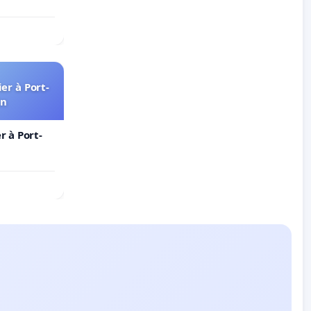
er à Port-
in
 à Port-