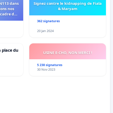
RN113 dans
Signez contre le kidnapping de Fiala
eons nos
& Maryam
 cadre de
362 signatures
20 Jan 2024
a place du
USINE E-CHO, NON MERCI !
5 238 signatures
30 Nov 2023