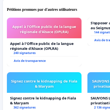
Pétitions promues par d'autres utilisateurs
S'opposer 
Appel à l'Office public de la langue
au Seignu
régionale d'Alsace (OPLRA)
144 signat
Avis de t
Appel à l'Office public de la langue
régionale d'Alsace (OPLRA)
240 signatures
Avis de transparence
Signez contre le kidnapping de Fiala
SAUVONS 
& Maryam
privatis
Signez contre le kidnapping de Fiala
SAUVONS L
& Maryam
privatisat
362 signatures
2 136 sign