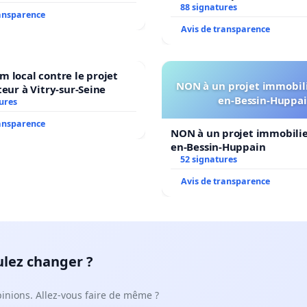
Veil
88 signatures
ransparence
Avis de transparence
 local contre le projet
NON à un projet immobili
teur à Vitry-sur-Seine
en-Bessin-Huppa
ures
ransparence
NON à un projet immobilier
en-Bessin-Huppain
52 signatures
Avis de transparence
ulez changer ?
pinions. Allez-vous faire de même ?