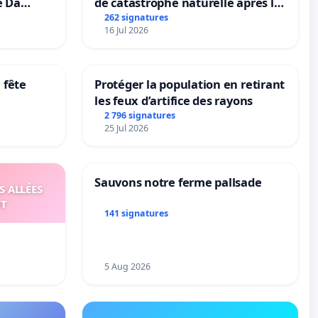
e Da
de catastrophe naturelle après la
grêle du 15 juillet 2026 à Aubenas
262 signatures
16 Jul 2026
et ses alentours
 fête
Protéger la population en retirant
les feux d’artifice des rayons
2 796 signatures
25 Jul 2026
Sauvons notre ferme pallsade
S ALLÉES
UT
141 signatures
5 Aug 2026