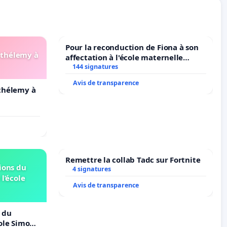
Pour la reconduction de Fiona à son
arthélemy à
affectation à l'école maternelle
LAMARTINE auprès de Léo N. en
144 signatures
2026/2027
Avis de transparence
rthélemy à
Remettre la collab Tadc sur Fortnite
ions du
4 signatures
 l’école
Avis de transparence
 du
cole Simone