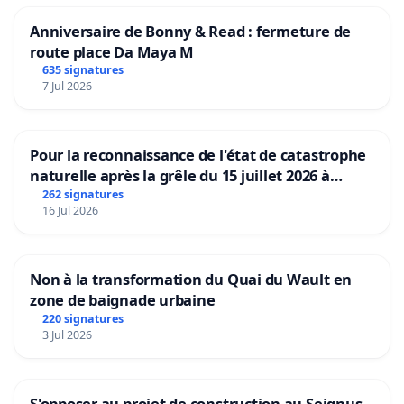
Anniversaire de Bonny & Read : fermeture de
route place Da Maya M
635 signatures
7 Jul 2026
Pour la reconnaissance de l'état de catastrophe
naturelle après la grêle du 15 juillet 2026 à
Aubenas et ses alentours
262 signatures
16 Jul 2026
Non à la transformation du Quai du Wault en
zone de baignade urbaine
220 signatures
3 Jul 2026
S'opposer au projet de construction au Seignus