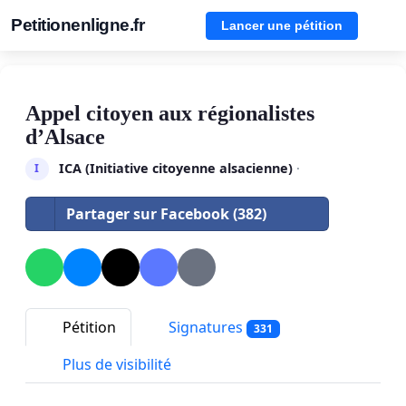
Petitionenligne.fr
Lancer une pétition
Appel citoyen aux régionalistes
d’Alsace
ICA (Initiative citoyenne alsacienne)
·
I
Partager sur Facebook (382)
Pétition
Signatures
331
Plus de visibilité