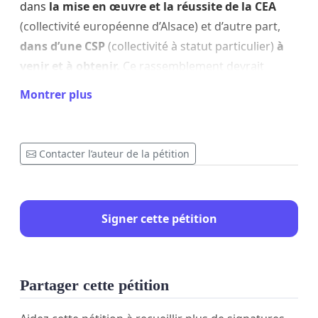
dans
la mise en œuvre et la réussite de la CEA
(collectivité européenne d’Alsace) et d’autre part,
dans d’une CSP
(collectivité à statut particulier)
à
venir et à obtenir.
Ce rassemblement devrait
prendre la forme d’
une plateforme
Montrer plus
programmatique et électorale.
Si notre appel obtient un écho favorable, nous
Contacter l’auteur de la pétition
nous ferons un devoir de proposer une
convention
réunissant des représentants des uns
et des autres qui aura pour mission d’élaborer la
plateforme.
Signer cette pétition
Dans le souci d’un aboutissement positif, nous
inviterons les uns et les autres à la compréhension
Partager cette pétition
mutuelle d’alter ego, à ne pas se raidir sur des
concepts qui fondent certes leur identité, mais qui