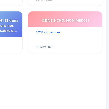
RN113 dans
USINE E-CHO, NON MERCI !
eons nos
 cadre de
5 238 signatures
30 Nov 2023