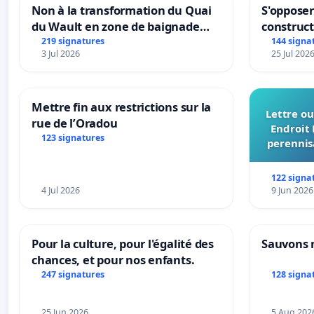
Non à la transformation du Quai
S'opposer
du Wault en zone de baignade
construc
urbaine
219 signatures
144 signa
3 Jul 2026
25 Jul 202
Mettre fin aux restrictions sur la
Lettre ou
rue de l’Oradou
Endroit 
123 signatures
perennis
du Bon
122 signa
4 Jul 2026
9 Jun 2026
Pour la culture, pour l'égalité des
Sauvons 
chances, et pour nos enfants.
247 signatures
128 signa
25 Jun 2026
5 Aug 202