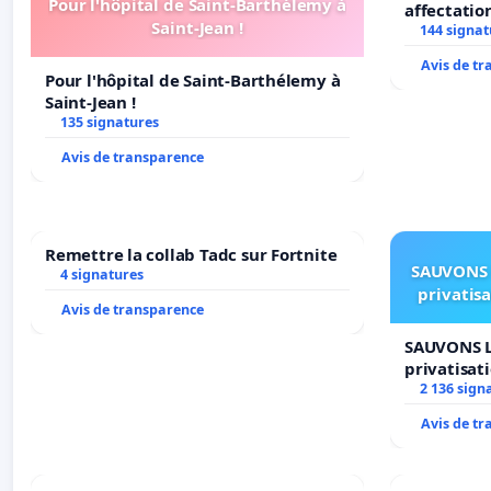
Pour l'hôpital de Saint-Barthélemy à
affectatio
Saint-Jean !
LAMARTINE
144 signat
2026/2027
Avis de t
Pour l'hôpital de Saint-Barthélemy à
Saint-Jean !
135 signatures
Avis de transparence
Remettre la collab Tadc sur Fortnite
SAUVONS 
4 signatures
privatis
Avis de transparence
SAUVONS L
privatisat
2 136 sign
Avis de t