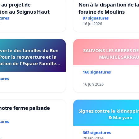
 au projet de
Non à la disparition de la
tion au Seignus Haut
foraine de Moulins
tures
97 signatures
6
16 Jul 2026
verte des familles du Bon
SAUVONS LES ARBRES DE
Pour la reouverture et la
MAURICE SARRA
ation de l’Espace Familles
 Endroit a Tours 37000
160 signatures
tures
16 Jun 2026
notre ferme pallsade
Signez contre le kidnappi
& Maryam
tures
362 signatures
6
20 Jan 2024