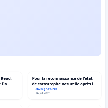
 Read :
Pour la reconnaissance de l'état
e Da
de catastrophe naturelle après la
grêle du 15 juillet 2026 à Aubenas
262 signatures
16 Jul 2026
et ses alentours