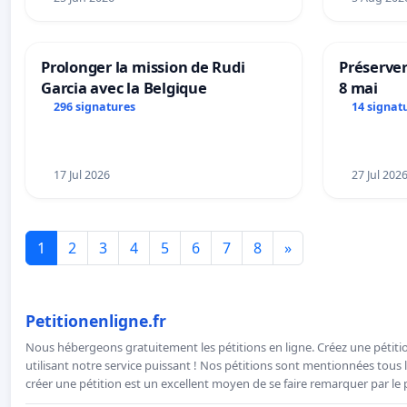
Prolonger la mission de Rudi
Préserver
Garcia avec la Belgique
8 mai
296 signatures
14 signat
17 Jul 2026
27 Jul 202
1
2
3
4
5
6
7
8
»
Petitionenligne.fr
Nous hébergeons gratuitement les pétitions en ligne. Créez une pétitio
utilisant notre service puissant ! Nos pétitions sont mentionnées tous l
créer une pétition est un excellent moyen de se faire remarquer par le p