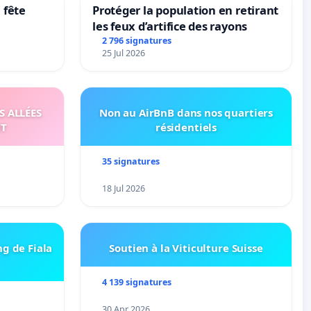
 fête
Protéger la population en retirant
les feux d’artifice des rayons
2 796 signatures
25 Jul 2026
S ALLÉES
Non au AirBnB dans nos quartiers
UT
résidentiels
35 signatures
18 Jul 2026
ng de Fiala
Soutien à la Viticulture Suisse
4 139 signatures
30 Apr 2026