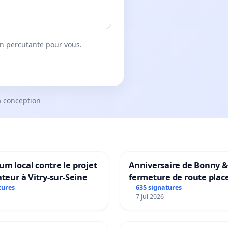
on percutante pour vous.
a conception
m local contre le projet
Anniversaire de Bonny &
ateur à Vitry-sur-Seine
fermeture de route plac
Maya M
tures
635 signatures
7 Jul 2026