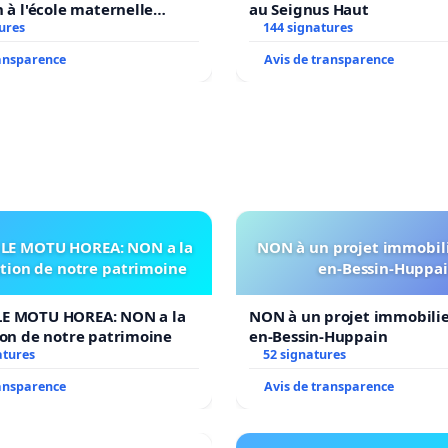
n à l'école maternelle
au Seignus Haut
 auprès de Léo N. en
ures
144 signatures
ransparence
Avis de transparence
LE MOTU HOREA: NON a la
NON à un projet immobili
ation de notre patrimoine
en-Bessin-Huppa
E MOTU HOREA: NON a la
NON à un projet immobilier
ion de notre patrimoine
en-Bessin-Huppain
atures
52 signatures
ransparence
Avis de transparence