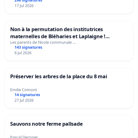
296 signatures
17 Jul 2026
Non à la permutation des institutrices
maternelles de Bléharies et Laplaigne !
Préservons la stabilité de nos enfants.
Les parents de l'école communale …
143 signatures
6 Jul 2026
Préserver les arbres de la place du 8 mai
Emilie Comont
14 signatures
27 Jul 2026
Sauvons notre ferme pallsade
Pascal Derosier