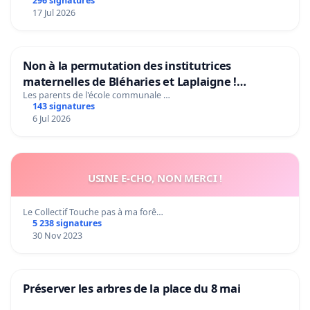
296 signatures
17 Jul 2026
Non à la permutation des institutrices
maternelles de Bléharies et Laplaigne !
Préservons la stabilité de nos enfants.
Les parents de l'école communale …
143 signatures
6 Jul 2026
USINE E-CHO, NON MERCI !
Le Collectif Touche pas à ma forê…
5 238 signatures
30 Nov 2023
Préserver les arbres de la place du 8 mai