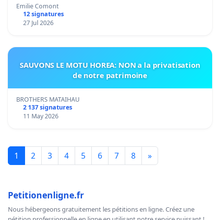
Emilie Comont
12 signatures
27 Jul 2026
SAUVONS LE MOTU HOREA: NON a la privatisation
de notre patrimoine
BROTHERS MATAIHAU
2 137 signatures
11 May 2026
1
2
3
4
5
6
7
8
»
Petitionenligne.fr
Nous hébergeons gratuitement les pétitions en ligne. Créez une
pétition professionnelle en ligne en utilisant notre service puissant !